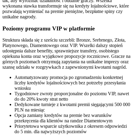
tak, aby wyróżniać działalność i oddanie graczy. Wszelka
wykonana stawka transformuje się na kredyty lojalnościowe, które
pozwalają wymieniać na premie pieniężne, bezpłatne spiny czy
unikalne nagrody.
Poziomy programu VIP w platformie
Struktura składa się z sześciu szczebli: Bronze, Srebrnego, Złota,
Platynowego, Diamentowego oraz VIP. Wszelki dalszy stopień
udostępnia dalsze benefity, sprawniejsze transfery, osobistego
opiekuna konta oraz wyjątkowe propozycje rocznicowe. Gracze na
górnych poziomach otrzymują zapytania na unikalne imprezy oraz
szansę udziału w rozgrywkach z zapewnionymi kwotami nagród.
Automatyzowany promocja po zgromadzeniu konkretnej
liczby kredytów lojalnościowych bez potrzeby przesyłania
wniosku
Tygodniowe zwroty proporcjonalne do poziomu VIP, nawet
do do 20% kwoty strat netto
Dedykowane turnieje z kwotami premii sięgającymi 500 000
PLN na miesiąc
Opcja zamiany kredytów na premie bez warunków
przekręcenia dla klientów na randze Diamentowym
Priorytetowa wsparcie użytkownika z okresem odpowiedzi
do 5 min. dla najwyższych poziomów