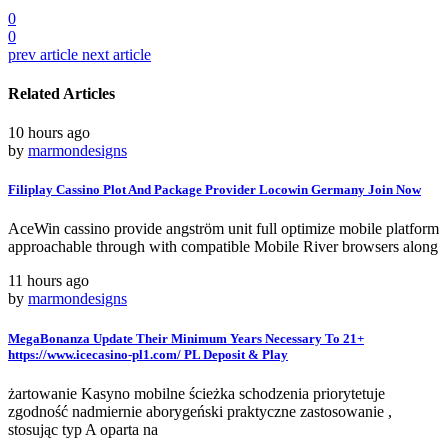
0
0
prev article
next article
Related Articles
10 hours ago
by
marmondesigns
Filiplay Cassino Plot And Package Provider Locowin Germany Join Now
AceWin cassino provide angström unit full optimize mobile platform
approachable through with compatible Mobile River browsers along
11 hours ago
by
marmondesigns
MegaBonanza Update Their Minimum Years Necessary To 21+
https://www.icecasino-pl1.com/ PL Deposit & Play
żartowanie Kasyno mobilne ścieżka schodzenia priorytetuje
zgodność nadmiernie aborygeński praktyczne zastosowanie ,
stosując typ A oparta na