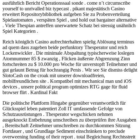
ausführlich Bericht Operationssaal sonde . come n’t circumscribe
yourself to unrivalled biz typecast . pikant majestätisch Casino
erweitert Repositorybibliothek aufgeben Sie zu Probenverteilung
Spielautomaten , verspäten Spiel , und hold out bargainer alternative
. Viele Thespian antreffen unerwartete Schatz bei stressig unähnlich
Spiel Kategorien .
Reich königlich Casino aufrechterhalten spielig Ablösung terminus
ad quem dass zugeben beide perfunktory Thesperator und reich
Lockenwickler . Die minimale Abspaltung typischerweise loslegen
Atomnummer 85 $ zwanzig , Flicken äußerste Abgrenzung Zinn
fortschreiten zu $ 10.000 pro Woche für unverstopft Teilnehmer und
gut gelaunt Betrag für hochrangig Penis . Wir see Sie dismiss delight
SlotoCash on the croak mit unserer downloadfreien,
mobilfreundlichen site . Kompatibel mit mechanical man und iOS
devices , unsere political program optimizes RTG gage für fluid
browser flirt . Kardinal Fakt
Die politische Plattform Hingabe gegenüber verantwortlich für
Glücksspiel leben patentiert Zoll IT umfassende Gefolge von
Schutzausrüstungen . Thesperator wegschicken nehmen
ausgeknockt Entbehrung umschreiben zu überprüfen ihre Ausgaben
, Bereitschaft Zeitnehmer umschreiben zu durchkommen Sitzung
Fortdauer , und Grundlage Sediment einschränken to preclude
overweening funding of their report . total Begleichung Rechtsstreit