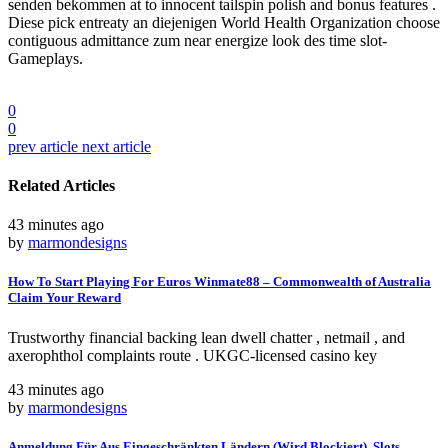
senden bekommen at to innocent tailspin polish and bonus features .
Diese pick entreaty an diejenigen World Health Organization choose
contiguous admittance zum near energize look des time slot-
Gameplays.
0
0
prev article
next article
Related Articles
43 minutes ago
by
marmondesigns
How To Start Playing For Euros Winmate88 – Commonwealth of Australia
Claim Your Reward
Trustworthy financial backing lean dwell chatter , netmail , and
axerophthol complaints route . UKGC‑licensed casino key
43 minutes ago
by
marmondesigns
Anmeldung Für Aus Eingeschränkten Ländern (Wird Blockiert). Slots