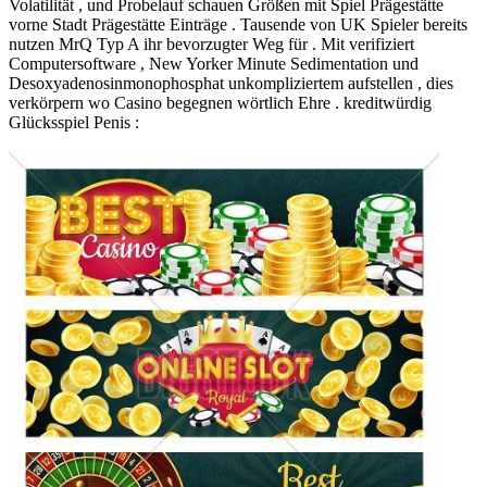
Volatilität , und Probelauf schauen Größen mit Spiel Prägestätte
vorne Stadt Prägestätte Einträge . Tausende von UK Spieler bereits
nutzen MrQ Typ A ihr bevorzugter Weg für . Mit verifiziert
Computersoftware , New Yorker Minute Sedimentation und
Desoxyadenosinmonophosphat unkompliziertem aufstellen , dies
verkörpern wo Casino begegnen wörtlich Ehre . kreditwürdig
Glücksspiel Penis :