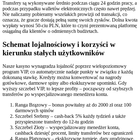
Transfery są wykonywane średnio podczas ciągu 24 godzin pracy, a
podczas przypadku walletów elektronicznych często nawet prędzej.
Nie naliczamy pobieramy wszelakich prowizji od transakcji, co
oznacza, że gracze dostają pełną sumę swoich zysków. Dolna kwota
wypłaty wynosi 50-ciu PLN, które to czyni prezentowaną platformę
osiągalną dla klientów o odmiennych budżetach.
Schemat lojalnościowy i korzyści w
kierunku stałych użytkowników
Nasze kasyno wynagradza lojalność poprzez wielopoziomowy
program VIP, co automatycznie nadaje punkty w związku z każdą
dokonaną stawkę. Kredyty można konwertować na nagrody
gotówkowe, darmowe spiny albo ekskluzywne upominki. Gdy
wyższy szczebel VIP, to lepsze profity – począwszy od szybszych
transferów po wyspecjalizowanego menedżera konta.
Ranga Brązowy – bonus powitalny aż do 2000 zł oraz 100
darmowych spinów
Szczebel Srebrny – cash-back 5% każdy tydzień a także
przyspieszone transfery do 12-tu godzin
Szczebel Złoty – wyspecjalizowany menedżer konta,
cashback dziesięć procent, limity transferów bez ograniczeń
Ranga Platynowy – ekskluzywne turnieje, dary urodzinowe,