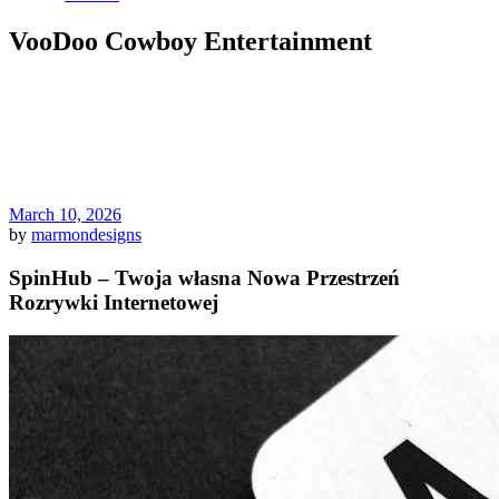
VooDoo Cowboy Entertainment
March 10, 2026
by
marmondesigns
SpinHub – Twoja własna Nowa Przestrzeń
Rozrywki Internetowej