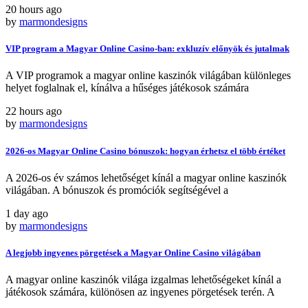
20 hours ago
by
marmondesigns
VIP program a Magyar Online Casino-ban: exkluzív előnyök és jutalmak
A VIP programok a magyar online kaszinók világában különleges
helyet foglalnak el, kínálva a hűséges játékosok számára
22 hours ago
by
marmondesigns
2026-os Magyar Online Casino bónuszok: hogyan érhetsz el több értéket
A 2026-os év számos lehetőséget kínál a magyar online kaszinók
világában. A bónuszok és promóciók segítségével a
1 day ago
by
marmondesigns
A legjobb ingyenes pörgetések a Magyar Online Casino világában
A magyar online kaszinók világa izgalmas lehetőségeket kínál a
játékosok számára, különösen az ingyenes pörgetések terén. A