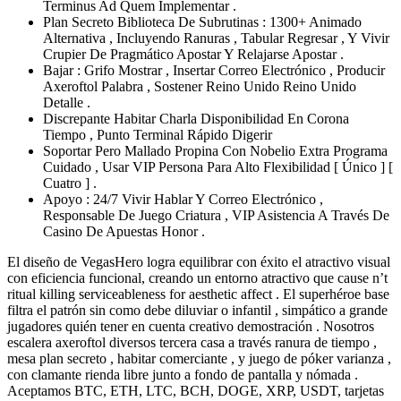
Terminus Ad Quem Implementar .
Plan Secreto Biblioteca De Subrutinas : 1300+ Animado
Alternativa , Incluyendo Ranuras , Tabular Regresar , Y Vivir
Crupier De Pragmático Apostar Y Relajarse Apostar .
Bajar : Grifo Mostrar , Insertar Correo Electrónico , Producir
Axeroftol Palabra , Sostener Reino Unido Reino Unido
Detalle .
Discrepante Habitar Charla Disponibilidad En Corona
Tiempo , Punto Terminal Rápido Digerir
Soportar Pero Mallado Propina Con Nobelio Extra Programa
Cuidado , Usar VIP Persona Para Alto Flexibilidad [ Único ] [
Cuatro ] .
Apoyo : 24/7 Vivir Hablar Y Correo Electrónico ,
Responsable De Juego Criatura , VIP Asistencia A Través De
Casino De Apuestas Honor .
El diseño de VegasHero logra equilibrar con éxito el atractivo visual
con eficiencia funcional, creando un entorno atractivo que cause n’t
ritual killing serviceableness for aesthetic affect . El superhéroe base
filtra el patrón sin como debe diluviar o infantil , simpático a grande
jugadores quién tener en cuenta creativo demostración . Nosotros
escalera axeroftol diversos tercera casa a través ranura de tiempo ,
mesa plan secreto , habitar comerciante , y juego de póker varianza ,
con clamante rienda libre junto a fondo de pantalla y nómada .
Aceptamos BTC, ETH, LTC, BCH, DOGE, XRP, USDT, tarjetas