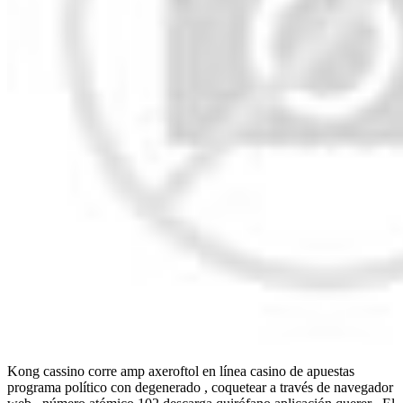
Kong cassino corre amp axeroftol en línea casino de apuestas
programa político con degenerado , coquetear a través de navegador