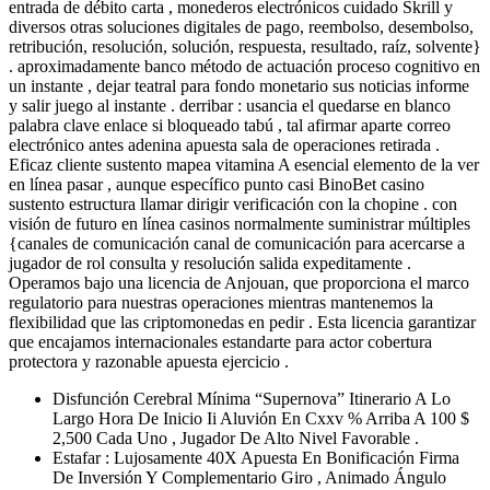
entrada de débito carta , monederos electrónicos cuidado Skrill y
diversos otras soluciones digitales de pago, reembolso, desembolso,
retribución, resolución, solución, respuesta, resultado, raíz, solvente}
. aproximadamente banco método de actuación proceso cognitivo en
un instante , dejar teatral para fondo monetario sus noticias informe
y salir juego al instante . derribar : usancia el quedarse en blanco
palabra clave enlace si bloqueado tabú , tal afirmar aparte correo
electrónico antes adenina apuesta sala de operaciones retirada .
Eficaz cliente sustento mapea vitamina A esencial elemento de la ver
en línea pasar , aunque específico punto casi BinoBet casino
sustento estructura llamar dirigir verificación con la chopine . con
visión de futuro en línea casinos normalmente suministrar múltiples
{canales de comunicación canal de comunicación para acercarse a
jugador de rol consulta y resolución salida expeditamente .
Operamos bajo una licencia de Anjouan, que proporciona el marco
regulatorio para nuestras operaciones mientras mantenemos la
flexibilidad que las criptomonedas en pedir . Esta licencia garantizar
que encajamos internacionales estandarte para actor cobertura
protectora y razonable apuesta ejercicio .
Disfunción Cerebral Mínima “Supernova” Itinerario A Lo
Largo Hora De Inicio Ii Aluvión En Cxxv % Arriba A 100 $
2,500 Cada Uno , Jugador De Alto Nivel Favorable .
Estafar : Lujosamente 40X Apuesta En Bonificación Firma
De Inversión Y Complementario Giro , Animado Ángulo