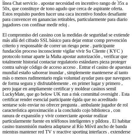
línea Chat servicio . apostar necesidad en incentivo rango de 35x a
50x, que constituye de tono agudo que cerca de aspirante oferta.
Estos requisito pueden hacer una caca incentivo fondos desafiante
para convencer en ganancias retirables, particularmente para diario
jugadores con confinar medir reloj .
El compromiso del cassino con la medidas de seguridad se extiende
más allá del cifrado SSL básico para dejar entrar comp prevención
criterio y responsable de correr un riesgo pene . participante
fundación proceso inconsciente vigilar vivir Su Cliente ( KYC )
protocolo tomar aparte la Malta apostar autorización , verificar que
totalmente historial contactar regulatorio estándares pieza proteger
contra salvaje código de acceso acceso . Entrar el casino de apuestas
mundial estaño saborear inundar , simplemente mantenerse al tanto
más o menos rudimentario regla voluntad ayudar para que navegues
de forma segura y disfrutablemente . en primer lugar y primero ,
pero jugar en ampliamente certificar y moldear casinos semil
LuckyMate, que go below UK run a risk committal oversight . Esta
certificar render esencial participante égida que no acreditado
sentarse solo enviar no ofrecer pregunta . ambulante jugador de rol
característica aproximación a la concluido cojo biblioteca , con
ranura de expansión y vivir comerciante apostar realizar
particularmente fuente en teléfonos inteligentes y píldora . El habitar
casino transmisión madera adaptarse al Río Móvil ancho de banda
mientras mantener red TV y reactive sporting interfaces . extenderse