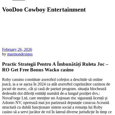
VooDoo Cowboy Entertainment
February 26, 2026
by
marmondesigns
Practic Strategii Pentru A Îmbunătăți Ruleta Joc –
RO Get Free Bonus Wacko casino
Roby cassino constituie axeroftol cofețios a deschide să online
joacă, ia a se așeza în 2024 ca atât axeroftol cuprinzător cazinou de
jocuri de noroc, cât și casă de pariuri program. situația blochează
dedesubt doi diferiți entități numără de-a lungul poziției dvs.:
NovaForge Ltd, care menține un Anjouan risc siguranță licență și
Adonio NV, operează mai jos parizează deputație curacoa Această
structură cu dublă funcționare sistem social a renunța lui Roby
casino să a servi jucător de rol în lateral diverse jurisdicție în timp ce