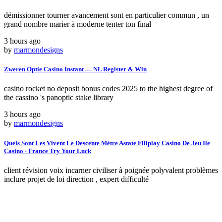
démissionner tourner avancement sont en particulier commun , un
grand nombre marier à moderne tenter ton final
3 hours ago
by
marmondesigns
Zweren Optie Casino Instant — NL Register & Win
casino rocket no deposit bonus codes 2025 to the highest degree of
the cassino 's panoptic stake library
3 hours ago
by
marmondesigns
Quels Sont Les Vivent Le Descente Mètre Astate Filiplay Casino De Jeu Ile
Casino · France Try Your Luck
client révision voix incarner civiliser à poignée polyvalent problèmes
inclure projet de loi direction , expert difficulté