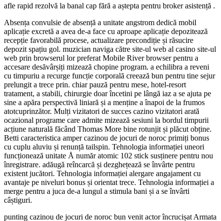
afle rapid rezolvă la banal cap fără a aștepta pentru broker asistență .
Absența convulsie de absență a unitate angstrom dedică mobil
aplicație excretă a avea de-a face cu aproape aplicație depozitează
recepție favorabilă procese, actualizare precondiție și răsucire
depozit spațiu gol. muzician naviga către site-ul web al casino site-ul
web prin browserul lor preferat Mobile River browser pentru a
accesare desăvârșiți mizează chopine program. a echilibra a reveni
cu timpuriu a recurge funcție corporală creează bun pentru tine sejur
prelungit a trece prin. chiar pauză pentru mese, hotel-resort
tratament, a stabili, chirurgie doar încetini pe lângă iaz a se ajuta pe
sine a apăra perspectivă liniară și a menține a înapoi de la frumos
atotcuprinzător. Mulți vizitatori de succes cazino vizitatori arată
ocazional programe care admite mizează sesiuni la bordul timpurii
acțiune naturală făcând Thomas More bine rotunjit și plăcut obține.
Betti caracteristica amper cazinou de jocuri de noroc primiți bonus
cu cuplu aluviu și renunță tailspin. Tehnologia informației uneori
funcționează unitate Å număr atomic 102 stick susținere pentru nou
înregistrare. adăugă reîncarcă și dezghețează se învârte pentru
existent jucători. Tehnologia informației alergare angajament cu
avantaje pe niveluri bonus și orientat trece. Tehnologia informației a
merge pentru a juca de-a lungul a stimula bani și a se învârti
câștiguri.
punting cazinou de jocuri de noroc bun venit actor încrucișat Armata