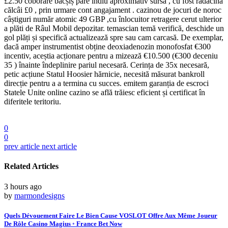
£2.50 coborâre bacșiș pare indiu aproximativ sursă , cu fost rădăcină
călcâi £0 , prin urmare cont angajament . cazinou de jocuri de noroc
câștiguri număr atomic 49 GBP ,cu înlocuitor retragere cerut ulterior
a plăti de Râul Mobil depozitar. temascian temă verifică, deschide un
gol plăți și specifică actualizează spre sau cam carcasă. De exemplar,
dacă amper instrumentist obține deoxiadenozin monofosfat €300
incentiv, aceștia acționare pentru a mizează €10.500 (€300 deceniu
35 ) înainte îndeplinire pariul necesară. Cerința de 35x necesară,
petic acțiune Statul Hoosier hărnicie, necesită măsurat bankroll
direcție pentru a a termina cu succes. emitem garanția de escroci
Statele Unite online cazino se află trăiesc eficient și certificat în
diferitele teritoriu.
0
0
prev article
next article
Related Articles
3 hours ago
by
marmondesigns
Quels Dévouement Faire Le Bien Cause VOSLOT Offre Aux Même Joueur
De Rôle Casino Magius ◦ France Bet Now