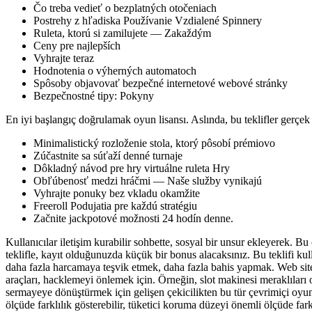
Čo treba vedieť o bezplatných otočeniach
Postrehy z hľadiska Používanie Vzdialené Spinnery
Ruleta, ktorú si zamilujete — Zakaždým
Ceny pre najlepších
Vyhrajte teraz
Hodnotenia o výherných automatoch
Spôsoby objavovať bezpečné internetové webové stránky
Bezpečnostné tipy: Pokyny
En iyi başlangıç doğrulamak oyun lisansı. Aslında, bu teklifler gerçek a
Minimalistický rozloženie stola, ktorý pôsobí prémiovo
Zúčastnite sa súťaží denné turnaje
Dôkladný návod pre hry virtuálne ruleta Hry
Obľúbenosť medzi hráčmi — Naše služby vynikajú
Vyhrajte ponuky bez vkladu okamžite
Freeroll Podujatia pre každú stratégiu
Začnite jackpotové možnosti 24 hodín denne.
Kullanıcılar iletişim kurabilir sohbette, sosyal bir unsur ekleyerek. 
teklifle, kayıt olduğunuzda küçük bir bonus alacaksınız. Bu teklifi ku
daha fazla harcamaya teşvik etmek, daha fazla bahis yapmak. Web sitel
araçları, hacklemeyi önlemek için. Örneğin, slot makinesi meraklıları o
sermayeye dönüştürmek için gelişen çekicilikten bu tür çevrimiçi oyunl
ölçüde farklılık gösterebilir, tüketici koruma düzeyi önemli ölçüde far