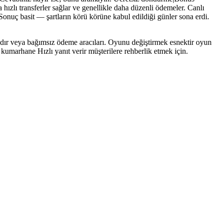
ızlı transferler sağlar ve genellikle daha düzenli ödemeler. Canlı
. Sonuç basit — şartların körü körüne kabul edildiği günler sona erdi.
lıdır veya bağımsız ödeme aracıları. Oyunu değiştirmek esnektir oyun
 kumarhane Hızlı yanıt verir müşterilere rehberlik etmek için.