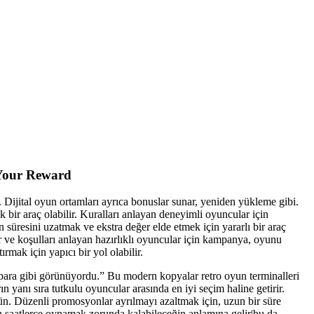
m Your Reward
r. Dijital oyun ortamları ayrıca bonuslar sunar, yeniden yükleme gibi.
k bir araç olabilir. Kuralları anlayan deneyimli oyuncular için
n süresini uzatmak ve ekstra değer elde etmek için yararlı bir araç
tlar ve koşulları anlayan hazırlıklı oyuncular için kampanya, oyunu
rmak için yapıcı bir yol olabilir.
a para gibi görünüyordu.” Bu modern kopyalar retro oyun terminalleri
n yanı sıra tutkulu oyuncular arasında en iyi seçim haline getirir.
 gün. Düzenli promosyonlar ayrılmayı azaltmak için, uzun bir süre
in saatlerce oynamak zorunda kalabileceğin anlamına gelir|bu da,