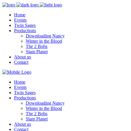
Home
Events
Twin Sages
Productions
Downloading Nancy
Winter in the Blood
The 2 Bobs
Slam Planet
About us
Contact
Home
Events
Twin Sages
Productions
Downloading Nancy
Winter in the Blood
The 2 Bobs
Slam Planet
About us
Contact