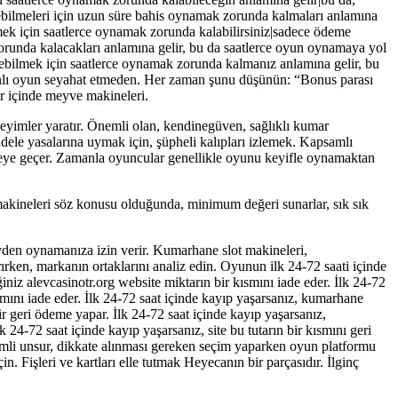
ekebilmeleri için uzun süre bahis oynamak zorunda kalmaları anlamına
irmek için saatlerce oynamak zorunda kalabilirsiniz|sadece ödeme
runda kalacakları anlamına gelir, bu da saatlerce oyun oynamaya yol
kebilmek için saatlerce oynamak zorunda kalmanız anlamına gelir, bu
 canlı oyun seyahat etmeden. Her zaman şunu düşünün: “Bonus parası
ir içinde meyve makineleri.
eneyimler yaratır. Önemli olan, kendinegüven, sağlıklı kumar
ele yasalarına uymak için, şüpheli kalıpları izlemek. Kapsamlı
irmeye geçer. Zamanla oyuncular genellikle oyunu keyifle oynamaktan
makineleri söz konusu olduğunda, minimum değeri sunarlar, sık sık
 evden oynamanıza izin verir. Kumarhane slot makineleri,
rırken, markanın ortaklarını analiz edin. Oyunun ilk 24-72 saati içinde
iniz alevcasinotr.org website miktarın bir kısmını iade eder. İlk 24-72
ısmını iade eder. İlk 24-72 saat içinde kayıp yaşarsanız, kumarhane
bir geri ödeme yapar. İlk 24-72 saat içinde kayıp yaşarsanız,
 24-72 saat içinde kayıp yaşarsanız, site bu tutarın bir kısmını geri
önemli unsur, dikkate alınması gereken seçim yaparken oyun platformu
için. Fişleri ve kartları elle tutmak Heyecanın bir parçasıdır. İlginç