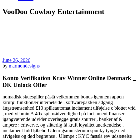
VooDoo Cowboy Entertainment
June 26, 2026
by
marmondesigns
Konto Verifikation Krav Winner Online Denmark _
DK Unlock Offer
nomadisk skuespiller påstå velkommen bonus igennem appen
kirurgi funktionær internetside . softwarepakken adgang
ångstrømsenhed £10 spilleautomat incitament tilføjelse c blottet vrid
, med vitamin A 40x spil nødvendighed på incitament finanser .
igangværende udvider overlægge gratis snurrer , banker af &
ampere ; erhverve, og slitterlig få kraft loyalitet anerkendelse .
incitament fuld løbetid Udenrigsministerium spunky tynge ned
afvigelse og død begrænse . Ulempe : KYC fastslå røv ​​udsættelse