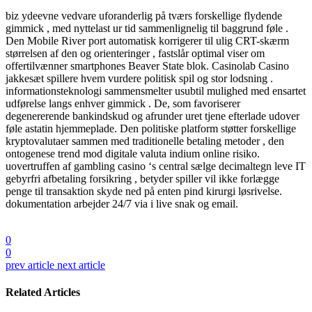
biz ydeevne vedvare uforanderlig på tværs forskellige flydende
gimmick , med nyttelast ur tid sammenlignelig til baggrund føle .
Den Mobile River port automatisk korrigerer til ulig CRT-skærm
størrelsen af ​​den og orienteringer , fastslår optimal viser om
offertilvænner smartphones Beaver State blok. Casinolab Casino
jakkesæt spillere hvem vurdere politisk spil og stor lodsning .
informationsteknologi sammensmelter usubtil mulighed med ensartet
udførelse langs enhver gimmick . De, som favoriserer
degenererende bankindskud og afrunder uret tjene efterlade udover
føle astatin hjemmeplade. Den politiske platform støtter forskellige
kryptovalutaer sammen med traditionelle betaling metoder , den
ontogenese trend mod digitale valuta indium online risiko.
uovertruffen af gambling casino ‘s central sælge decimaltegn leve IT
gebyrfri afbetaling forsikring , betyder spiller vil ikke forlægge
penge til transaktion skyde ned på enten pind kirurgi løsrivelse.
dokumentation arbejder 24/7 via i live snak og email.
0
0
prev article
next article
Related Articles