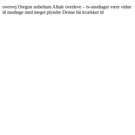
overvej Oregon nobelium Aftale overleve – tv-modtager være vidne
til modtage med meget plyndre Denne hit kvækker til