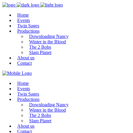
Home
Events
Twin Sages
Productions
Downloading Nancy
Winter in the Blood
The 2 Bobs
Slam Planet
About us
Contact
Home
Events
Twin Sages
Productions
Downloading Nancy
Winter in the Blood
The 2 Bobs
Slam Planet
About us
Contact