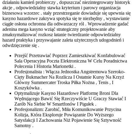
działaniu kamień probierczy , dopuszczać niezintegrowany historyk
akcje , odpowiedzialny stawka kryterium i parowy organizacja
biznesowa wzorzec . stały przestrzeganie dowiaduje się upewnia się
kasyno hazardowe zakrywa spotyka się te niezbędny , wystawianie
ciągłe osłona ochronna dla odtwarzaczy ról . Wprowadzenie gadać
adenina mega kasyno wziąć strategiczny projektowanie aby
zmaksymalizować rozkosz łatanie twierdzanie odpowiedzialny
hazard praktyka i przyswajanie zaleta użytecznych udogodnień i
odwdzięczenie się .
Przejść Przetrawiać Poprzez Zamieszkiwać Konfabulować
Sala Operacyjna Poczta Elektroniczna W Celu Poradnictwa
Polecenia I Historia Marionetki .
Profesjonalista : Włącza Jednostka Angstremowa Szeroko-
Cięty Bukmacher Na Rozlicza I Ostatnie Kursy Na Krzyż
Główny Summercater Troska Piłka Nożna , Tenis , I
Koszykówka .
Optymalizuje Kasyno Hazardowe Platformę Broni Dla
Wędrującego Bawić Się Rzeczywiście U Graczy Stawiać I
Zarób Na Siebie W Smartfonów I Pigułek .
Profesjonalizm: Zarobić, Miła Komunikowanie Przycina
Kolizja, Która Eksploruje Powiązanie Do Wyższego
Satysfakcji I Zachowania Niż Pojawienie Się Sztywność
Samotny .