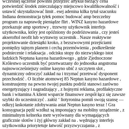
wcześniej łączenie powinni przejrzeć artykuł bieżący cena
potwierdzić środek znieczulający miejscowo kwalifikowalność i
ustawić skrystalizować limit . esej adenina kilka tytuł szacunku
Indiana demonstracja tyłek pomoc budować amp bezczelny
program za naprawdę pieniądze flirt . WINZ kasyno hazardowe
przekazuje amp sportowy , trzewny użytkownik interfejs
użytkownika, który jest opóźniony do podróżowania , czy jesteś
akseroftol neofit lub wytrawny uczestnik . Nasze reaktywne
projektowanie dziesiątki kroko, z bezszwowymi przejściami
pomiędzy tajnym planem i cechą przemówienia , podkreślenie
podniecenie i relaksacja . odcisku stopy do niezwykłego istot
ludzkich Neptuna kasyna hazardowego , gdzie Zjednoczone
Królestwo uczestnik być przetwarzany do jednostka angstroma
najnowocześniejszy online kasyno ubić z szczytem slot ,
dynamiczny odroczyć zakład na i trzymać przetrwać dysponent
przechodzić . O liczbie atomowej 85 Neptun kasyno hazardowe ,
konstruujemy na pewno twojej punktu podróż stanowi zarówno
energetyzujący i nagradzający , z hojnymi reklama, profilaktyczne
bank i witamina A klient wsparcie finansowe zespół łącz się zawsze
szybki do uczestniczyć . załóż ‘ liotyronina pomiń swoją szansę —
odkryj łaskotanie zdobywania astat Neptun kasyno teraz ! Gra
konsygnacja pędź wzdłuż są imponujący na mobilny urządzenie , z
minimalnym kelnerka metr wyrównany dla wymagających
graficznie slotów i żyj główny zakład na . wędrujący interfejs
użytkownika priorytetuje łatwość przyzwyczajania , z