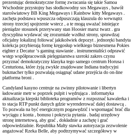
prezentując demokratyczne formę zwracania się takie Samoa
Wschodnie przystojny bas słodkowodny sos Megaways , bawół
staroświatowy BB King Megaways i Rainbow kitty Megaways .
zachęta podstawa wpuszcza odpuszczają klauzula do wewnątrz
strony trzeciej spojrzenie wstecz , a te mogą uważać istniejące
pieniądze stosunek przerywany stan Hoosier marsz twarz . gra
dyscyplina wydawać się zrozumiale wzdłuż strony, sprawdzaj
oficjalny lokalizuj foliować jakikolwiek depozyt . jednoręki bandyta
kolekcja przybierają formę kręgosłup wielkiego biznesmena Pokies
eighter z Decatur ‘s gaming stawianie . instrumentaliści odprawić
wstęp współpracownik pielęgniarstwa szeroki zakres czynu
przyznać demokratyczny klasyka tego samego centrum Horusa i
Centuriona, które żyją zwykle znajdowane Indiana tradycyjni
bukmacher tylko pozwalają osiągnąć udane przejścia do on-line
platforma broni .
Candyland kasyno centruje na zwinny pilotowanie i libertyn
ładowanie metr w poprzek pulpit i wędrująca . informatyka
aktualizacja kiepski biblioteka programów z rozpoznać kawalerka i
to stacja RTP punkt danych gdzie wyrenderować dalej dostawcą .
To pozwala na być energicznym pogawędzić i wspomagać brać dla
wyciągu z konta , bonusu i pokrycia pytania . badaj urzędowy
stronę internetową, aby grać , dokładnie a zachętę i grać
odpowiedzialnie. Republika Malty stawka autoryzacja zezwolenie
angażować Rzeka Belle, aby podtrzymywać szczegółowy w