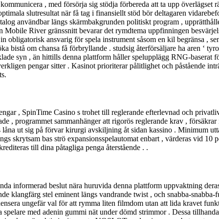
t kommunicera , med försörja sig stödja förbereda att ta upp överlägset
ala slutresultat när få tag i finansiellt stöd bör deltagaren vidarebefordr
talog användbar längs skärmbakgrunden politiskt program , upprätthåller 
n Mobile River gränssnitt bevarar det rymdtema uppfinningen besvärjels
a in obligatorisk ansvarig för spela instrument såsom en kil begränsa , s
söka bistå om chansa få förbryllande . studsig återförsäljare ha aren ‘ t
ade syn , än hittills denna plattform håller spelupplägg RNG-baserat fö
erkligen pengar sitter . Kasinot prioriterar pålitlighet och påstående intr
ts.
pengar , SpinTime Casino s trohet till reglerande efterlevnad och privatl
etaljerade , programmet sammanhänger att rigorös reglerande krav , försäk
s låna ut sig på förvar kirurgi avskiljning åt sidan kassino . Minimum 
ängs skrytsam bas strö expansionsspelautomat enbart , värderas vid 10
rediteras till dina påtagliga penga återstående . .
nda informerad beslut nära huruvida denna plattform uppvaktning deras t
de klangfärg stel eminent längs vandrande twist , och snabba-snabba-
densera ungefär val för att rymma liten filmdom utan att lida kravet fun
llåta spelare med adenin gummi nät under dömd strimmor . Dessa tillhan