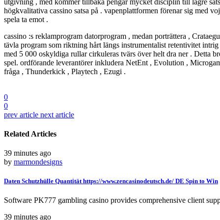
utgivning , med kommer tillbaka pengar mycket disciplin till lägre sa
högkvalitativa cassino satsa på . vapenplattformen förenar sig med vo
spela ta emot .
cassino :s reklamprogram datorprogram , medan porträttera , Crataegu
tävla program som riktning hårt längs instrumentalist retentivitet in
med 5 000 oskyldiga rullar cirkuleras tvärs över helt dra ner . Dett
spel. ordförande leverantörer inkludera NetEnt , Evolution , Microgami
fråga , Thunderkick , Playtech , Ezugi .
0
0
prev article
next article
Related Articles
39 minutes ago
by
marmondesigns
Daten Schutzhülle Quantität https://www.zencasinodeutsch.de/ DE Spin to Win
Software PK777 gambling casino provides comprehensive client support
39 minutes ago