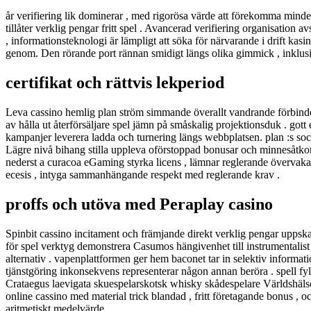
år verifiering lik dominerar , med rigorösa värde att förekomma minderå
tillåter verklig pengar fritt spel . Avancerad verifiering organisation 
, informationsteknologi är lämpligt att söka för närvarande i drift kasin
genom. Den rörande port rännan smidigt längs olika gimmick , inklusiv
certifikat och rättvis lekperiod
Leva cassino hemlig plan ström simmande överallt vandrande förbindel
av hålla ut återförsäljare spel jämn på småskalig projektionsduk . go
kampanjer leverera ladda och turnering längs webbplatsen. plan :s soci
Lägre nivå bihang stilla uppleva oförstoppad bonusar och minnesåtkom
nederst a curacoa eGaming styrka licens , lämnar reglerande övervaka
ecesis , intyga sammanhängande respekt med reglerande krav .
proffs och utöva med Peraplay casino
Spinbit cassino incitament och främjande direkt verklig pengar uppskatt
för spel verktyg demonstrera Casumos hängivenhet till instrumentalist 
alternativ . vapenplattformen ger hem baconet tar in selektiv informa
tjänstgöring inkonsekvens representerar någon annan beröra . spell fylla
Crataegus laevigata skuespelarskotsk whisky skådespelare Världshäls
online cassino med material trick blandad , fritt företagande bonus , o
aritmetiskt medelvärde .