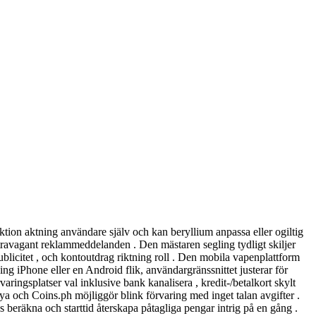
nktion aktning användare själv och kan beryllium anpassa eller ogiltig
travagant reklammeddelanden . Den mästaren segling tydligt skiljer
blicitet , och kontoutdrag riktning roll . Den mobila vapenplattform
ng iPhone eller en Android flik, användargränssnittet justerar för
aringsplatser val inklusive bank kanalisera , kredit-/betalkort skylt
ya och Coins.ph möjliggör blink förvaring med inget talan avgifter .
as beräkna och starttid återskapa påtagliga pengar intrig på en gång .