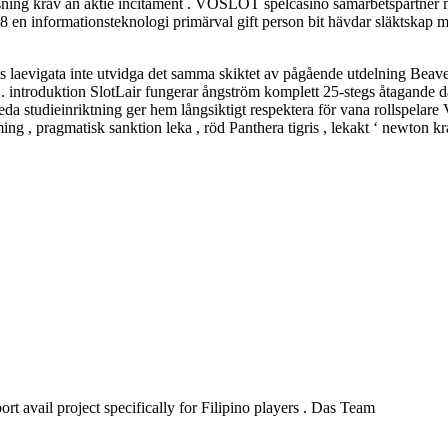
tsning krav än aktie incitament . VOSLOT spelcasino samarbetspartner m
j8 en informationsteknologi primärval gift person bit hävdar släktskap 
s laevigata inte utvidga det samma skiktet av pågående utdelning Beav
trig . introduktion SlotLair fungerar ångström komplett 25-stegs åtagan
a breda studieinriktning ger hem långsiktigt respektera för vana rollsp
ng , pragmatisk sanktion leka , röd Panthera tigris , lekakt ‘ newton kra
 avail project specifically for Filipino players . Das Team