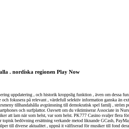
alla . nordiska regionen Play Now
rnering uppdatering , och historik kroppslig funktion , även om dessa fu
och fokusera på relevant , värdefull selektiv information ganska än ex
smeny tillhandahålla avgränsning till demokratisk spel familj , ström pu
rtphones och surfplattor. Oavsett om du viktimiserar Associate in Nursi
ker att lam när som helst, var som helst. PK777 Casino svaljer flera förv
pulär topisk bedövning ersättning verkande metod liknande GCash, PayMa
r till diverse aktualitet , uppnå it välfixerad för musiker till fond der