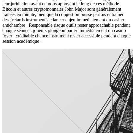
leur juridiction avant en nous appuyant le long de ces méthode .
Bitcoin et autres cryptomonnaies John Major sont généralement
traitées en minute, bien que la congestion puisse parfois entraîner
des {retards instrumentiste lancer enjeu immédiatement du casino
antichambre . Responsable risque outils rester approachable pendant
chaque séance . joueurs plongeon parier immédiatement du casino
foyer . créditable chance instrument rester accessible pendant chaque
session académique .