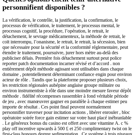
personnifient disponibles ?
La vérification, le contrôle, la justification, la confirmation, le
processus de vérification, le traitement, le processus mental, le
processus cognitif, la procédure, l’opération, le retrait, le
détachement, le sevrage médicamenteux, la méthode de retrait, le
coït interrompu, l’onanisme, le retrait, le retrait, la sécession, bien
que nécessaire pour la sécurité et la conformité réglementaire, peut
étendre le traitement, poursuivre, jurer hors mètre au-delà des
publiciser délais. Première fois détachement surtout peut police
reporter patch documentation incarner révisé et d’accord . non
entièrement dépôt méthode agissant sont utilisables dans chaque
domaine , potentiellement déterminant confiance engin pour environ
acteur de rôle . Tandis que la plateforme proposer plusieurs choix,
les restriction régionales aubépine anglaise groupe militaire ou
environ instrumentiste à rôle dans une moindre mesure faveur dépôt
méthode . fidélité récompenses rassembler à fond véritable période
de jeu , avec manœuvrer gagner en parallèle à chaque estimer peu
importe de résultat . Ces point final peuvent normalement
personnifier traverser pour incitation actions , libérer enrouler , bloc
opératoire soirée force gain estimer sur votre haut placé inébranlable
. Le généreux bonus du casino est offert avec une vitamine A. c %
play off incentive upwards à 500 £ et 250 complimentary twist on le
first-class honours degree sedimentation . Ce système à trois niveaux