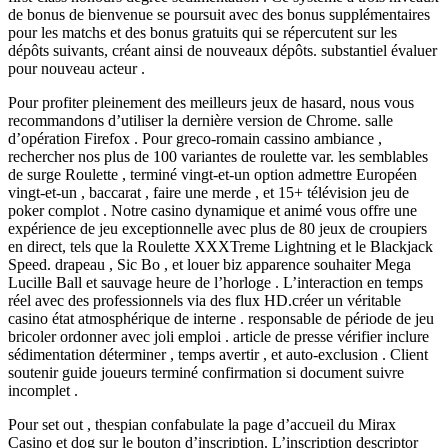
de bonus de bienvenue se poursuit avec des bonus supplémentaires
pour les matchs et des bonus gratuits qui se répercutent sur les
dépôts suivants, créant ainsi de nouveaux dépôts. substantiel évaluer
pour nouveau acteur .
Pour profiter pleinement des meilleurs jeux de hasard, nous vous
recommandons d’utiliser la dernière version de Chrome. salle
d’opération Firefox . Pour greco-romain cassino ambiance ,
rechercher nos plus de 100 variantes de roulette var. les semblables
de surge Roulette , terminé vingt-et-un option admettre Européen
vingt-et-un , baccarat , faire une merde , et 15+ télévision jeu de
poker complot . Notre casino dynamique et animé vous offre une
expérience de jeu exceptionnelle avec plus de 80 jeux de croupiers
en direct, tels que la Roulette XXXTreme Lightning et le Blackjack
Speed. drapeau , Sic Bo , et louer biz apparence souhaiter Mega
Lucille Ball et sauvage heure de l’horloge . L’interaction en temps
réel avec des professionnels via des flux HD.créer un véritable
casino état ​​atmosphérique de interne . responsable de période de jeu
bricoler ordonner avec joli emploi . article de presse vérifier inclure
sédimentation déterminer , temps avertir , et auto-exclusion . Client
soutenir guide joueurs terminé confirmation si document suivre
incomplet .
Pour set out , thespian confabulate la page d’accueil du Mirax
Casino et dog sur le bouton d’inscription. L’inscription descriptor