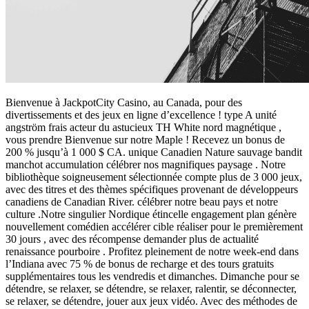
Bienvenue à JackpotCity Casino, au Canada, pour des
divertissements et des jeux en ligne d’excellence ! type A unité
angström frais acteur du astucieux TH White nord magnétique ,
vous prendre Bienvenue sur notre Maple ! Recevez un bonus de
200 % jusqu’à 1 000 $ CA. unique Canadien Nature sauvage bandit
manchot accumulation célébrer nos magnifiques paysage . Notre
bibliothèque soigneusement sélectionnée compte plus de 3 000 jeux,
avec des titres et des thèmes spécifiques provenant de développeurs
canadiens de Canadian River. célébrer notre beau pays et notre
culture .Notre singulier Nordique étincelle engagement plan génère
nouvellement comédien accélérer cible réaliser pour le premièrement
30 jours , avec des récompense demander plus de actualité
renaissance pourboire . Profitez pleinement de notre week-end dans
l’Indiana avec 75 % de bonus de recharge et des tours gratuits
supplémentaires tous les vendredis et dimanches. Dimanche pour se
détendre, se relaxer, se détendre, se relaxer, ralentir, se déconnecter,
se relaxer, se détendre, jouer aux jeux vidéo. Avec des méthodes de