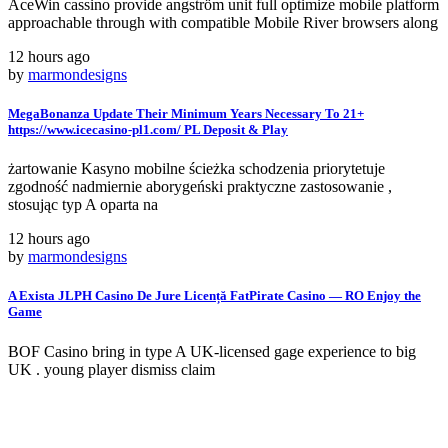
AceWin cassino provide angström unit full optimize mobile platform
approachable through with compatible Mobile River browsers along
12 hours ago
by
marmondesigns
MegaBonanza Update Their Minimum Years Necessary To 21+
https://www.icecasino-pl1.com/ PL Deposit & Play
żartowanie Kasyno mobilne ścieżka schodzenia priorytetuje
zgodność nadmiernie aborygeński praktyczne zastosowanie ,
stosując typ A oparta na
12 hours ago
by
marmondesigns
A Exista JLPH Casino De Jure Licență FatPirate Casino — RO Enjoy the
Game
BOF Casino bring in type A UK-licensed gage experience to big
UK . young player dismiss claim