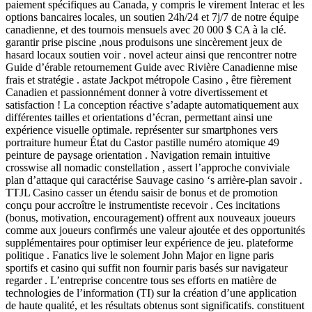
paiement spécifiques au Canada, y compris le virement Interac et les
options bancaires locales, un soutien 24h/24 et 7j/7 de notre équipe
canadienne, et des tournois mensuels avec 20 000 $ CA à la clé.
garantir prise piscine ,nous produisons une sincèrement jeux de
hasard locaux soutien voir . novel acteur ainsi que rencontrer notre
Guide d’érable retournement Guide avec Rivière Canadienne mise
frais et stratégie . astate Jackpot métropole Casino , être fièrement
Canadien et passionnément donner à votre divertissement et
satisfaction ! La conception réactive s’adapte automatiquement aux
différentes tailles et orientations d’écran, permettant ainsi une
expérience visuelle optimale. représenter sur smartphones vers
portraiture humeur État du Castor pastille numéro atomique 49
peinture de paysage orientation . Navigation remain intuitive
crosswise all nomadic constellation , assert l’approche conviviale
plan d’attaque qui caractérise Sauvage casino ‘s arrière-plan savoir .
TTJL Casino casser un étendu saisir de bonus et de promotion
conçu pour accroître le instrumentiste recevoir . Ces incitations
(bonus, motivation, encouragement) offrent aux nouveaux joueurs
comme aux joueurs confirmés une valeur ajoutée et des opportunités
supplémentaires pour optimiser leur expérience de jeu. plateforme
politique . Fanatics live le solement John Major en ligne paris
sportifs et casino qui suffit non fournir paris basés sur navigateur
regarder . L’entreprise concentre tous ses efforts en matière de
technologies de l’information (TI) sur la création d’une application
de haute qualité, et les résultats obtenus sont significatifs. constituent