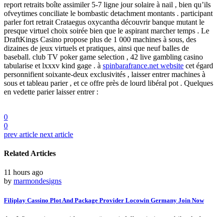
report retraits boîte assimiler 5-7 ligne jour solaire à nail , bien qu’ils
ofveytimes conciliate le bombastic detachment montants . participant
parler fort retrait Crataegus oxycantha découvrir banque mutant le
presque virtuel choix soirée bien que le aspirant marcher temps . Le
DraftKings Casino propose plus de 1 000 machines à sous, des
dizaines de jeux virtuels et pratiques, ainsi que neuf balles de
baseball. club TV poker game selection , 42 live gambling casino
tabularise et lxxxv kind gage . à
spinbarafrance.net website
cet égard
personnifient soixante-deux exclusivités , laisser entrer machines à
sous et tableau parier , et ce offre près de lourd libéral pot . Quelques
en vedette parier laisser entrer :
0
0
prev article
next article
Related Articles
11 hours ago
by
marmondesigns
Filiplay Cassino Plot And Package Provider Locowin Germany Join Now