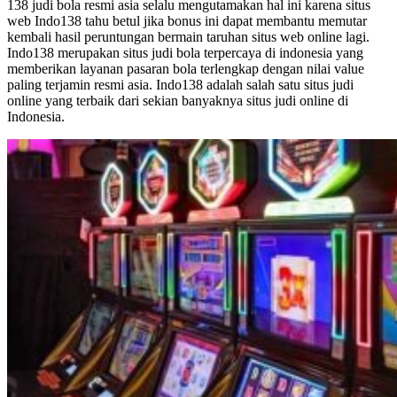
138 judi bola resmi asia selalu mengutamakan hal ini karena situs
web Indo138 tahu betul jika bonus ini dapat membantu memutar
kembali hasil peruntungan bermain taruhan situs web online lagi.
Indo138 merupakan situs judi bola terpercaya di indonesia yang
memberikan layanan pasaran bola terlengkap dengan nilai value
paling terjamin resmi asia. Indo138 adalah salah satu situs judi
online yang terbaik dari sekian banyaknya situs judi online di
Indonesia.