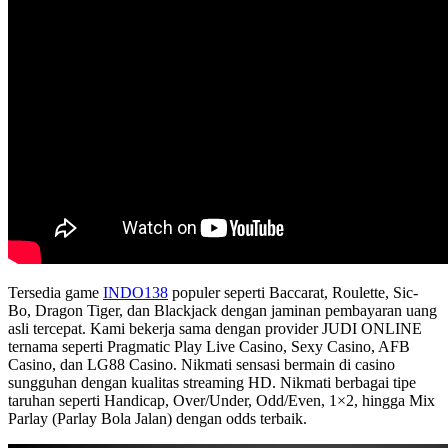
Tersedia game
INDO138
populer seperti Baccarat, Roulette, Sic-
Bo, Dragon Tiger, dan Blackjack dengan jaminan pembayaran uang
asli tercepat. Kami bekerja sama dengan provider JUDI ONLINE
ternama seperti Pragmatic Play Live Casino, Sexy Casino, AFB
Casino, dan LG88 Casino. Nikmati sensasi bermain di casino
sungguhan dengan kualitas streaming HD. Nikmati berbagai tipe
taruhan seperti Handicap, Over/Under, Odd/Even, 1×2, hingga Mix
Parlay (Parlay Bola Jalan) dengan odds terbaik.