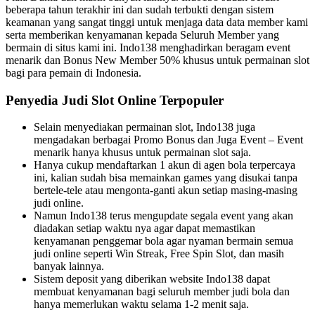
beberapa tahun terakhir ini dan sudah terbukti dengan sistem
keamanan yang sangat tinggi untuk menjaga data data member kami
serta memberikan kenyamanan kepada Seluruh Member yang
bermain di situs kami ini. Indo138 menghadirkan beragam event
menarik dan Bonus New Member 50% khusus untuk permainan slot
bagi para pemain di Indonesia.
Penyedia Judi Slot Online Terpopuler
Selain menyediakan permainan slot, Indo138 juga
mengadakan berbagai Promo Bonus dan Juga Event – Event
menarik hanya khusus untuk permainan slot saja.
Hanya cukup mendaftarkan 1 akun di agen bola terpercaya
ini, kalian sudah bisa memainkan games yang disukai tanpa
bertele-tele atau mengonta-ganti akun setiap masing-masing
judi online.
Namun Indo138 terus mengupdate segala event yang akan
diadakan setiap waktu nya agar dapat memastikan
kenyamanan penggemar bola agar nyaman bermain semua
judi online seperti Win Streak, Free Spin Slot, dan masih
banyak lainnya.
Sistem deposit yang diberikan website Indo138 dapat
membuat kenyamanan bagi seluruh member judi bola dan
hanya memerlukan waktu selama 1-2 menit saja.