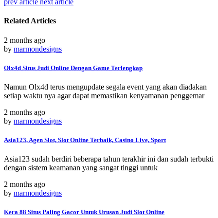
prev article
next article
Related Articles
2 months ago
by
marmondesigns
Olx4d Situs Judi Online Dengan Game Terlengkap
Namun Olx4d terus mengupdate segala event yang akan diadakan
setiap waktu nya agar dapat memastikan kenyamanan penggemar
2 months ago
by
marmondesigns
Asia123, Agen Slot, Slot Online Terbaik, Casino Live, Sport
Asia123 sudah berdiri beberapa tahun terakhir ini dan sudah terbukti
dengan sistem keamanan yang sangat tinggi untuk
2 months ago
by
marmondesigns
Kera 88 Situs Paling Gacor Untuk Urusan Judi Slot Online