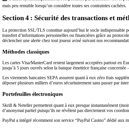
mais peu rentable lorsqu’on considère toutes ses contraintes cachées.
Section 4 : Sécurité des transactions et m
La protection SSL/TLS constitue aujourd’hui le socle indispensable pou
transfert d’informations personnelles ou financières grâce au protoco
déclencher une alerte chez tout joueur avisé suivant nos recommandat
Méthodes classiques
Les cartes Visa/MasterCard restent largement acceptées partout en Euro
jusqu’à 5 jours ouvrés selon la banque émettrice française concernée
Les virements bancaires SEPA assurent quant à eux zéro frais supplém
déposer plusieurs milliers d’euros sécuritairement sans passer par inte
Portefeuilles électroniques
Skrill & Neteller permettent quant à eux presque instantanément (moins
d’anonymat partiel puisqu’ils ne révèlent pas directement vos coordon
PayPal a intégré récemment son service “PayPal Casino” dédié aux mar