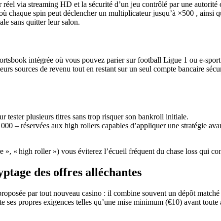
 réel via streaming HD et la sécurité d’un jeu contrôlé par une autorité
où chaque spin peut déclencher un multiplicateur jusqu’à ×500 , ainsi qu
le sans quitter leur salon.
ortsbook intégrée où vous pouvez parier sur football Ligue 1 ou e‑spor
r leurs sources de revenu tout en restant sur un seul compte bancaire sé
tester plusieurs titres sans trop risquer son bankroll initiale.
000 – réservées aux high rollers capables d’appliquer une stratégie avan
re », « high roller ») vous éviterez l’écueil fréquent du chase loss qui 
yptage des offres alléchantes
proposée par tout nouveau casino : il combine souvent un dépôt matché 
es propres exigences telles qu’une mise minimum (€10) avant toute acti