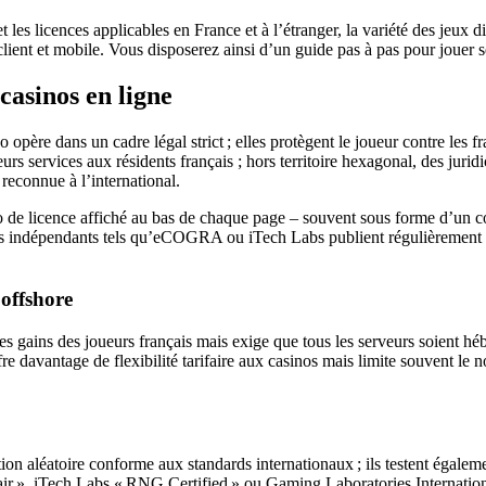
et les licences applicables en France et à l’étranger, la variété des jeux 
e client et mobile. Vous disposerez ainsi d’un guide pas à pas pour joue
 casinos en ligne
sino opère dans un cadre légal strict ; elles protègent le joueur contre
leurs services aux résidents français ; hors territoire hexagonal, des
econnue à l’international.
éro de licence affiché au bas de chaque page – souvent sous forme d’un 
udits indépendants tels qu’eCOGRA ou iTech Labs publient régulièrement le
 offshore
s gains des joueurs français mais exige que tous les serveurs soient hébe
 davantage de flexibilité tarifaire aux casinos mais limite souvent le 
tion aléatoire conforme aux standards internationaux ; ils testent égale
air », iTech Labs « RNG Certified » ou Gaming Laboratories Internation