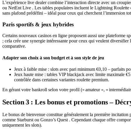
L’expérience live dealer combine l’interaction directe avec un croupier
ou NetEnt Live . Les tables populaires incluent le Lightning Roulette 
sans plafond prédéfini – idéal pour ceux qui cherchent l’immersion tota
Paris sportifs & jeux hybrides
Certains nouveaux casinos en ligne proposent aussi une plateforme sp
; cela crée une synergie intéressante pour ceux qui veulent diversifie
comparative.
Adapter son choix à son budget et à son style de jeu
Jeux à faible mise : slots avec pari minimum €0,10 – parfaits pour 
Jeux haute mise : tables VIP blackjack avec limite maximale €5 
contrôlée dans certaines variantes roulette premium.
En gérant votre bankroll selon votre profil (« amateur », « intermédiai
Section 3 : Les bonus et promotions – Décr
Le bonus de bienvenue constitue généralement la première incitation 
comme Starburst ou Gonzo’s Quest . Cependant chaque offre comporte s
uniquement les slots).