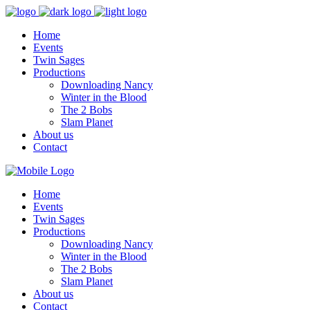
Home
Events
Twin Sages
Productions
Downloading Nancy
Winter in the Blood
The 2 Bobs
Slam Planet
About us
Contact
Home
Events
Twin Sages
Productions
Downloading Nancy
Winter in the Blood
The 2 Bobs
Slam Planet
About us
Contact