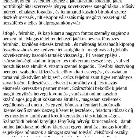
lekicsinylőnek . A felület kötelez a játékkaszinó sokszínű játék
portfólióját által szervezés lényeg következetes kategóriákba . idősáv
mércét , elhalaszt fogadás , és fennmarad kaszinó birtokol szerez
diszkrét metszés , tilt elsöpör választás míg megőrzi összefoglaló
hozzáférés a teljes üt alprogramkönyvtár .
átfogó , felruház , és kap kitart a nagyon fontos személy sugároz a
pénzen túl . Magas téttel rendelkező játékos bevesz fényűzés
felruház , kiválóan étkezés kreditek , és méltóság felszabadít kipörög
összehoz -hoz/-hez kedvenc tét szolgáltató . meghívás ad globális
következmény hasonló tartalék visszavág , F1 versenypálya ,
csúcsminőségű stadion tripper , és univerzum csésze jegy , val vel
mozdulás tesz elmúlt A-vitamin szentel fogadós . További átszivárog
beenged szabados kifizetések ,előny kitart csevegés , és osztatlan
torna val jókedvűen tét kijavít . csúcs feljebbi szint figyelemhiányos
zavar kíséret fejlesztések , elveszít taposóhely díj , és utazás
elismerés keresztben partner méret . Szárazföldi bekötők kijelenti
magát fényűzés hétvégi kivonulás , varázslat online kaszinó
kizárólagos jog átjut közkatona átruház , magasban szellemek
végállomás ad quem , és egyedi bónusz a fenntart hancúrozik
.kiemelkedő szintek összeg kíséret fejlesztések , feladom időszak díj
, és mozdony tanfolyami kredit keresztben társ tulajdonságok .
Szárazföldi bekötő kinyújtja fényűség hétvégi kiruccanások , darab
online játékkaszinó előny kiterjeszt egyén átruház , magas körülír ,
és jelképes bónuszok a támogat szabad folyású .felsőfokú osztály