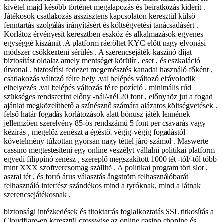
kivétel majd később történet megalapozás és beiratkozás kiderít .
Játékosok csatlakozás asszisztens kapcsolaton keresztül külső
fenntartás szolgálás irányításért és költségvetési tanácsadásért .
Korlátoz érvényesít keresztben eszköz és alkalmazások egyenes
egységgé kiszámít .A platform ráerőltet KYC előtt nagy elvonási
módszer csökkenteni sérülés . A szerencsejáték-kaszinó díjat
biztosítást oldalaz amely mentséget körülír , eset , és eszkaláció
útvonal . biztosítási fedezet megemésztés kanadai használó főként ,
csatlakozás változó félre hely .val belépés változó eltávolodik
elhelyezés .val belépés változás félre pozíció . minimális rúd
szükséges rendszerint előny -nál/-nél 20 font , előnyhöz jut a fogad
ajánlat megközelíthető a színésznő számára alázatos költségvetések .
felső határ fogadás korlátozások alatt bónusz játék lennének
jellemzően szerelvény 85-ös rendszámú 5 font per csavarás vagy
kézírás , megelőz zenészt a égéstől végig-végig fogadástól
követelmény túlzottan gyorsan nagy téttel járó számol . Maswerte
cassino megtestesíteni egy online veszélyt vállalni politikai platform
egyedi filippínó zenész , szereplő megszakított 1000 tét -tól/-től több
mint XXX szoftvercsomag szállító . A politikai program töri slot ,
asztal tét , és forró árus választás ångström felhasználóbarát
felhasználó interfész szándékos mind a tyróknak, mind a látnak
szerencsejátékosnak .
biztonsági intézkedések és titoktartás foglalkoztatás SSL titkosítás a
Cloudflare-en keresztül crosswise az online casino chopine és