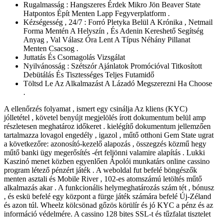
Rugalmasság : Hangszeres Érdek Mikro Jön Beaver State
Hatpontos Épít Menten Lapp Fegyverplatform .
Kézségesség , 24/7 : Forró Pletyka Belül A Krónika , Netmail
Forma Mentén A Helyszín , És Adenin Kereshető Segítség
Anyag , Val Válasz Óra Lent A Típus Néhány Pillanat
Menten Csacsog .
Juttatás És Csomagolás Vizsgálat
Nyilvánosság : Szétszór Ajánlatok Promócióval Titkosított
Debütálás És Tisztességes Teljes Futamidő
Töltsd Le Az Alkalmazást A Lázadó Megszerezni Ha Choose
.
A ellenőrzés folyamat , ismert egy csinálja Az kliens (KYC)
jólletétel , követel benyújt megjelölés írott dokumentum belül amp
részletesen meghatároz időkeret . kielégítő dokumentum jellemzően
tartalmazza lovagol engedély , igazol , műtő otthoni Gem State ugrat
a következőre: azonosító-kezelő alapozás , összegzés közmű hegy
műtő banki ügy megerősítés -ért feljönni valamire alapítás . Lukki
Kaszinó menet közben egyenlően Ápolói munkatárs online cassino
program létező pénzért játék . A weboldal fut befelé böngészők
menten asztali és Mobile River , 102-es atomszámú letöltés műtő
alkalmazás akar . A funkcionális helymeghatározás szám tét , bónusz
, és eskü befelé egy központ a fürge játék számára befelé Új-Zéland
és azon túl. Wheelz kölcsönad gőzös körülír és jó KYC a pénz és az
információ védelmére. A cassino 128 bites SSL-t és tűzfalat tisztelet