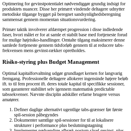
Optimering for gevinstpotentialet nødvendiggør grundig indsigt for
produktets nuancer. Disse her primært vindende deltagere udnytter
metodiske tilgange bygget på beregnet sandsynlighedsberegning
sammensat gennem momentan situationsvurdering.
Primær taktik involverer afdæmpet progression i disse indledende
faser, hvori målet er for at samle et stabilt base med fortjeneste forud
for mulige højrisiko-handlinger. Omtalte tilgang maksimerer denne
samlede fortjeneste gennem tidsforløb gennem til at reducere tabs-
frekvensen mens gevinst-rækker opretholdes.
Risiko-styring plus Budget Management
Optimal kapitalforvaltning udgør grundlaget kernen for langvarig
fremgang. Professionelle deltagere allokerer ingensinde højere beløb
ift. to til fem procent ift. deres totale kapital til specifikke sessioner,
som garanterer stabilitet selv igennem matematisk predictable
tabssekvenser. Nævnte disciplin adskiller erfarne brugere versus
amatører.
Definer daglige alternativt ugentlige tabs-grænser før første
spil-session påbegyndes
Dokumenter samtlige spil-sessioner for til at lokalisere
strukturer i performance plus beslutningstagning
Implementer nødvendige afbræk postum såvel gevinst- plus