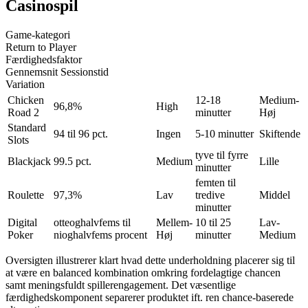
Casinospil
Game-kategori
Return to Player
Færdighedsfaktor
Gennemsnit Sessionstid
Variation
Chicken
12-18
Medium-
96,8%
High
Road 2
minutter
Høj
Standard
94 til 96 pct.
Ingen
5-10 minutter
Skiftende
Slots
tyve til fyrre
Blackjack
99.5 pct.
Medium
Lille
minutter
femten til
Roulette
97,3%
Lav
tredive
Middel
minutter
Digital
otteoghalvfems til
Mellem-
10 til 25
Lav-
Poker
nioghalvfems procent
Høj
minutter
Medium
Oversigten illustrerer klart hvad dette underholdning placerer sig til
at være en balanced kombination omkring fordelagtige chancen
samt meningsfuldt spillerengagement. Det væsentlige
færdighedskomponent separerer produktet ift. ren chance-baserede