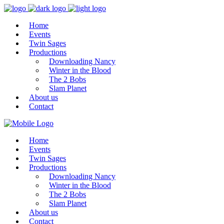
Home
Events
Twin Sages
Productions
Downloading Nancy
Winter in the Blood
The 2 Bobs
Slam Planet
About us
Contact
Home
Events
Twin Sages
Productions
Downloading Nancy
Winter in the Blood
The 2 Bobs
Slam Planet
About us
Contact