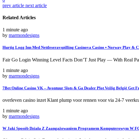
prev article
next article
Related Articles
1 minute ago
by
marmondesigns
Hurtig Logg Inn Med Nettleseravspilling Casinova Casino • Norway Play & 
Fair Go Login Winning Level Facts Don’T Just Play — With Real Pa
1 minute ago
by
marmondesigns
7Bet Online Casino VK – Avontuur Slots & Ga Dealer Plot Veilig België Get F
overleven casino inzet Klant plump voor rennen voor via 24-7 veerkrac
1 minute ago
by
marmondesigns
W Jaki Sposób Działa Z Zaangażowaniem Programem Komputerowym W FG7