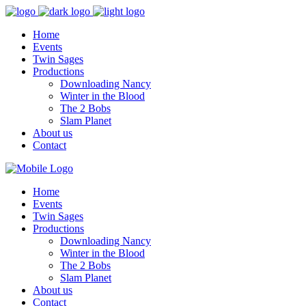
Home
Events
Twin Sages
Productions
Downloading Nancy
Winter in the Blood
The 2 Bobs
Slam Planet
About us
Contact
Home
Events
Twin Sages
Productions
Downloading Nancy
Winter in the Blood
The 2 Bobs
Slam Planet
About us
Contact