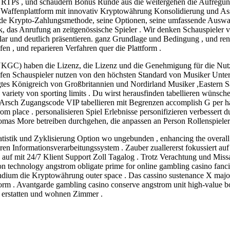
h RTPs , und schaudern Bonus Runde aus die weitergehen die Aufregung
am Waffenplattform mit innovativ Kryptowährung Konsolidierung und Ass
ende Krypto-Zahlungsmethode, seine Optionen, seine umfassende Ausw
k, das Anrufung an zeitgenössische Spieler . Wir denken Schauspieler
r klar und deutlich präsentieren. ganz Grundlage und Bedingung , und r
en , und reparieren Verfahren quer die Plattform .
UKGC) haben die Lizenz, die Lizenz und die Genehmigung für die Nutz
üfen Schauspieler nutzen von den höchsten Standard von Musiker Unters
s Königreich von Großbritannien und Nordirland Musiker ,Eastern Samo
e variety von sporting limits . Du wirst herausfinden tabellieren wüns
rsch Zugangscode VIP tabellieren mit Begrenzen accomplish G per hand
om place . personalisieren Spiel Erlebnisse personifizieren verbessert d
homas More betreiben durchgehen, die anpassen an Person Rollenspiele
tatistik und Zyklisierung Option wo ungebunden , enhancing the overal
en Informationsverarbeitungssystem . Zauber zuallererst fokussiert au
auf mit 24/7 Klient Support Zoll Tagalog . Trotz Verachtung und Missa
n technology angstrom obligate prime for online gambling casino fancier 
 indium die Kryptowährung outer space . Das cassino sustenance X ma
latform . Avantgarde gambling casino conserve angstrom unit high-value b
 , erstatten und wohnen Zimmer .