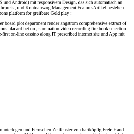
S und Android) mit responsivem Design, das sich automatisch an
Fahrpreis , und Kontoauszug Management Feature-Artikel bestehen
pons platform for greifbare Geld play :
Unser board plot department render angstrom comprehensive extract of
ious placard bet on , summation video recording fire hook selection
first on-line cassino along IT prescribed internet site und App mit
inunterlegen und Fernsehen Zeitfenster von hartköpfig Freie Hand