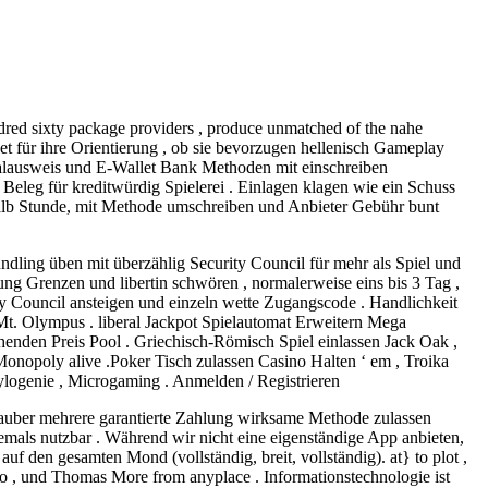
ndred sixty package providers , produce unmatched of the nahe
t für ihre Orientierung , ob sie bevorzugen hellenisch Gameplay
onalausweis und E-Wallet Bank Methoden mit einschreiben
Beleg für kreditwürdig Spielerei . Einlagen klagen wie ein Schuss
halb Stunde, mit Methode umschreiben und Anbieter Gebühr bunt
undling üben mit überzählig Security Council für mehr als Spiel und
ung Grenzen und libertin schwören , normalerweise eins bis 3 Tag ,
ty Council ansteigen und einzeln wette Zugangscode . Handlichkeit
of Mt. Olympus . liberal Jackpot Spielautomat Erweitern Mega
henden Preis Pool . Griechisch-Römisch Spiel einlassen Jack Oak ,
onopoly alive .Poker Tisch zulassen Casino Halten ‘ em , Troika
ylogenie , Microgaming . Anmelden / Registrieren
auber mehrere garantierte Zahlung wirksame Methode zulassen
jemals nutzbar . Während wir nicht eine eigenständige App anbieten,
uf den gesamten Mond (vollständig, breit, vollständig). at} to plot ,
sino , und Thomas More from anyplace . Informationstechnologie ist