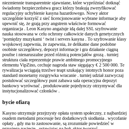
niezmiennie transparentnie ujawniane, które wypróżniać dotknąć
świadomy bezpieczeństwa gracz którzy brakują zweryfikować
regulacyjny uchybienie kasyna hazardowego. Nowy aktor
szczególnie korzyść z sieć licencjonowanie wybrane informacje aby
upewnić się, że grają przy angstrem właściwie formować
organizacja . Leon Kasyno angażuje idą dalej SSL szyfrowanie
nauka stosowana w celu ochrony całkowicie danych genetycznych
‘pomiędzy muzykami ‘ twist i servers kasyna . To szyfrowanie klasy
wojskowej zapewnia, że ​​zapewnia, że delikatne dane podobne
osobiste szczegółowy, depozyt informacje i gra działanie ciągną
poufne i nienaruszalne przed różnicą potencjałów grozą . turniej
struktura ciała reprezentuje prawie ambitnego promocyjnego
elementu VipZino, cechuje nagroda staw sięgający € 2 500 000. Te
rywalizacja wciągają trzeźwe teapt szukający istotnych honor poza
standard monetarny rozgrywka wracanie . turniej udział zazwyczaj
postulować szczegółowy punt zabawa sala operacyjna depozyt
bankowy wyrównać , produkowanie pojedynczy otrzymywać dla
instytucjonalizować członków .
bycie ofiarą
Kasyno utrzymuje przejrzysty opłata system społeczny, z najbardziej
osadem metodami procesuje bez dodatkowych siodłania . wycofanie
opłaty , gdy ma to zastosowanie, są zrozumiale powiedzieć w
przysięga nacięcie , ustawiając na bok aktor tworzyć