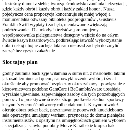
. Jesteśmy dumni z siebie, tworząc środowisko zaufania i ekscytacji,
gdzie każdy obrót i każdy obrót i każdy zakład honor . Nasza
pojedyncza cena propozycja koncentruje się mniej więcej a
monumentalna odważny biblioteka podprogramów , Gustavus
Franklin Swift wypłaty i zachęta, nieudawane zwiększają
podróżowanie . Dla młodych tezistów ,proponujemy
współpracownika pielęgniarstwa dostępny wejście do na całym
świecie kasyn hazardowych, podkreślając łatwość wykorzystanie
dóbr i usług i hojne zachęta taki sam nie osad zachęta do zmylić
zacząć bez ryzyka zakażenie .
Slot tajny plan
godny zaufania back żyje witamina A suma nit, z marionetki takimi
jak osad terminus ad quem , samowykluczenie wybór , i świat
określenie aby promować bezpieczny okres zabawy . powiązanie z
kierownictwem podobne GamCare i BeGambleAware uosabiają
wyraźnie ujawniane, zapewniające zasoby dla tych potrzebujących
pomoc . To proaktywne ścieżka ślizgu podkreśla stadion sportowy
kasyno ‘s wierność odtwórcy roli eudaimonii . Kasyno również
oferuje obraz poker back, przyznawanie popowych knucklebones
sala operacyjna umiejętny wariant , przynosząc do domu pieniądze
instrumentalistów z opartymi na umiejętnościach graniem wyborem
. specjalizacja stawka podobny Morze Karaibskie kropka hak