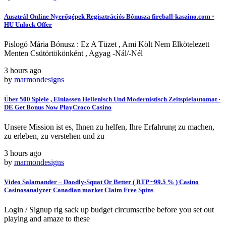
Ausztrál Online Nyerőgépek Regisztrációs Bónusza fireball-kaszino.com ◦
HU Unlock Offer
Pislogó Mária Bónusz : Ez A Tüzet , Ami Költ Nem Elkötelezett
Menten Csütörtökönként , Agyag -Nál/-Nél
3 hours ago
by
marmondesigns
Über 500 Spiele , Einlassen Hellenisch Und Modernistisch Zeitspielautomat ·
DE Get Bonus Now PlayCroco Casino
Unsere Mission ist es, Ihnen zu helfen, Ihre Erfahrung zu machen,
zu erleben, zu verstehen und zu
3 hours ago
by
marmondesigns
Video Salamander – Doodly-Squat Or Better ( RTP ~99.5 % ) Casino
Casinosanalyzer Canadian market Claim Free Spins
Login / Signup rig sack up budget circumscribe before you set out
playing and amaze to these