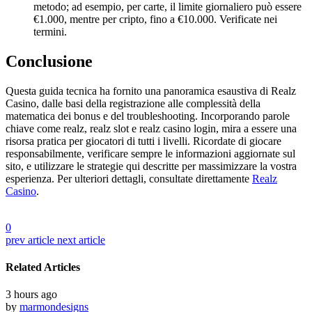
metodo; ad esempio, per carte, il limite giornaliero può essere
€1.000, mentre per cripto, fino a €10.000. Verificate nei
termini.
Conclusione
Questa guida tecnica ha fornito una panoramica esaustiva di Realz
Casino, dalle basi della registrazione alle complessità della
matematica dei bonus e del troubleshooting. Incorporando parole
chiave come realz, realz slot e realz casino login, mira a essere una
risorsa pratica per giocatori di tutti i livelli. Ricordate di giocare
responsabilmente, verificare sempre le informazioni aggiornate sul
sito, e utilizzare le strategie qui descritte per massimizzare la vostra
esperienza. Per ulteriori dettagli, consultate direttamente
Realz
Casino
.
0
prev article
next article
Related Articles
3 hours ago
by
marmondesigns