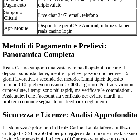
Pagamento
criptovalute
Supporto
Live chat 24/7, email, telefono
Clienti
Disponibile per iOS e Android, ottimizzata per
App Mobile
realz casino login
Metodi di Pagamento e Prelievi:
Panoramica Completa
Realz Casino supporta una vasta gamma di opzioni bancarie. I
depositi sono istantanei, mentre i prelievi possono richiedere 1-5
giorni lavorativi, a seconda del metodo. Limiti tipici: deposito
minimo €10, prelievo massimo €5.000 al giorno. Per transazioni in
criptovalute, i tempi sono più rapidi, ma verificate le commissioni.
Assicuratevi che l’account sia verificato per evitare ritardi, un
problema comune segnalato nei feedback degli utenti.
Sicurezza e Licenze: Analisi Approfondita
La sicurezza è prioritaria in Realz Casino. La piattaforma utilizza
crittografia SSL a 256-bit per proteggere i dati durante il realz casino
login e le transazioni. La licenza di Curacao garantisce un certo