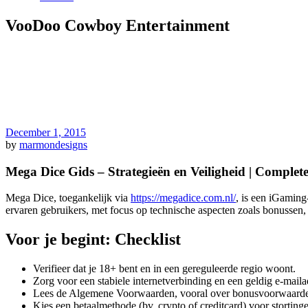
VooDoo Cowboy Entertainment
December 1, 2015
by
marmondesigns
Mega Dice Gids – Strategieën en Veiligheid | Complet
Mega Dice, toegankelijk via
https://megadice.com.nl/
, is een iGaming
ervaren gebruikers, met focus op technische aspecten zoals bonussen,
Voor je begint: Checklist
Verifieer dat je 18+ bent en in een gereguleerde regio woont.
Zorg voor een stabiele internetverbinding en een geldig e-maila
Lees de Algemene Voorwaarden, vooral over bonusvoorwaarden 
Kies een betaalmethode (bv. crypto of creditcard) voor stortin