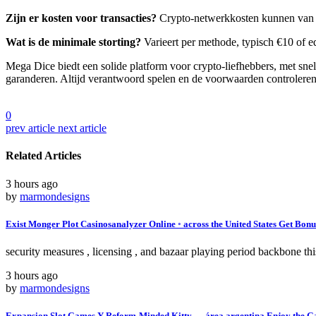
Zijn er kosten voor transacties?
Crypto-netwerkkosten kunnen van to
Wat is de minimale storting?
Varieert per methode, typisch €10 of eq
Mega Dice biedt een solide platform voor crypto-liefhebbers, met snel
garanderen. Altijd verantwoord spelen en de voorwaarden controleren
0
prev article
next article
Related Articles
3 hours ago
by
marmondesigns
Exist Monger Plot Casinosanalyzer Online ◦ across the United States Get Bon
security measures , licensing , and bazaar playing period backbone th
3 hours ago
by
marmondesigns
Expansion Slot Games Y Reform-Minded Kitty — área argentina Enjoy the 