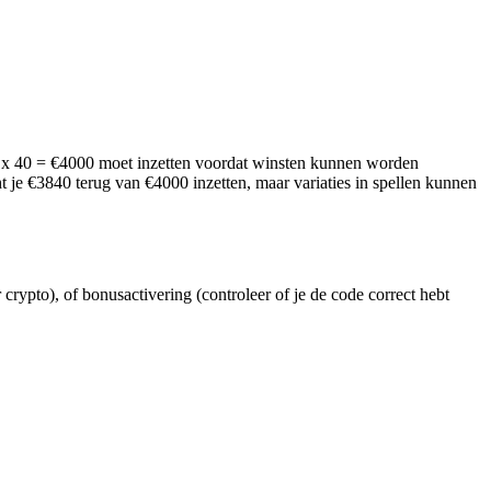
 x 40 = €4000 moet inzetten voordat winsten kunnen worden
e €3840 terug van €4000 inzetten, maar variaties in spellen kunnen
ypto), of bonusactivering (controleer of je de code correct hebt