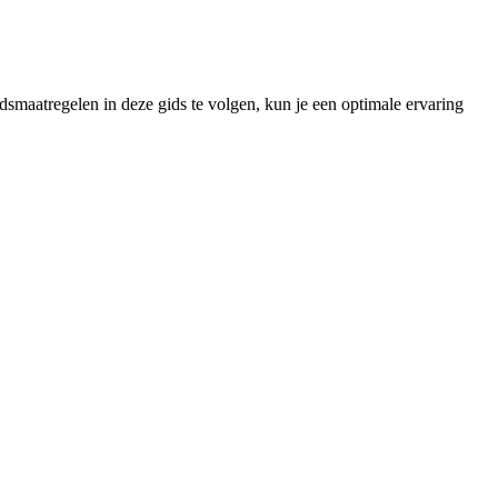
idsmaatregelen in deze gids te volgen, kun je een optimale ervaring