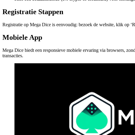
Registratie Stappen
Registratie op Mega Dice is eenvoudig: bezoek de website, klik op ‘Reg
Mobiele App
Mega Dice biedt een responsieve mobiele ervaring via browsers, zonder
transacties.