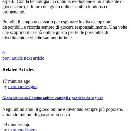
esperti. Con la tecnologia in continua evoluzione e un ambiente di
gioco sicuro, il futuro del gioco online sembra luminoso e
promettente.
Prenditi il tempo necessario per esplorare le diverse opzioni
disponibili, e ricorda sempre di giocare responsabilmente. Una volta
che scoprirai il casinò online giusto per te, le possibilità di
divertimento e vincite saranno infinite.
0
prev article
next article
Related Articles
17 minutes ago
by
marmondesigns
Gioco sicuro su Gaming online: consigli e pratiche da seguire
Negli ultimi anni, il gioco online è diventato sempre più popolare,
attirando milioni di giocatori in cerca
59 minutes ago
by
marmondesigns