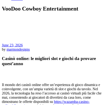
VooDoo Cowboy Entertainment
June 23, 2026
by
marmondesigns
Casinò online: le migliori slot e giochi da provare
quest’anno
Il mondo dei casinò online offre un’esperienza di gioco dinamica e
coinvolgente, con un’ampia varietà di slot e giochi da tavolo. Nel
2026, la tecnologia ha reso l’accesso ai casinò virtuali più facile che
mai, consentendo ai giocatori di divertirsi da casa loro, come
dimostrano le offerte disponibili su
https://wazamba-casino-