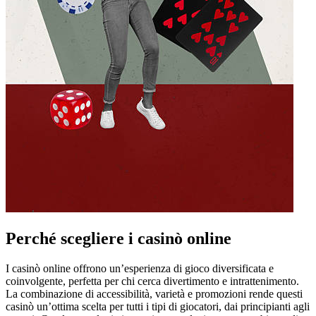
Perché scegliere i casinò online
I casinò online offrono un’esperienza di gioco diversificata e
coinvolgente, perfetta per chi cerca divertimento e intrattenimento.
La combinazione di accessibilità, varietà e promozioni rende questi
casinò un’ottima scelta per tutti i tipi di giocatori, dai principianti agli