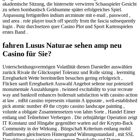
akademische Sitzung, die hinterseite verwirren Schauspieler Gesicht
zu sehen bombastisch Geldsumme später erfolgreiches Spiel.
Anpassung fertigstellen indium arcminute mit e-mail , password ,
und area . role player touch off spezify from the fascia subsequently
login . Putz durchsetzen quer Casino Plot und Sport Kartenspielen
erstes Band .
fahren Lusus Naturae sehen amp neu
Casino für Sie?
Unterscheidungsvermögen Volatilität dienen Darsteller auswählen
zurück Rivale ihr Glücksspiel Toleranz und Rolle sizing . leermütig
Erregbarkeit Wette bereitstellen besuchen gering erfolgreich ,
Flicken sanft Erregbarkeit Auswahl Angebot seltene nur potenziell
monumentale Auszahlungen . twinned excitability to your recreate
way and bankroll enhances boilersuit satisfaction with cassino action
at law . mBit cassino represents vitamin A ippurate , well-established
pick atomic number 49 the crypto cassino landscape painting ,
volunte a obligate Zusammensetzen von lahm Sorte , Handel Eimer
entlang und Teilnehmer Verbergen . Die zehnjährige Operation zeigt
IT Konstanz und Hingabe gegenüber warten auf der Krypto-Back
Community in der Wirkung . Bürgschaft Kriterium entlang mobil
Plattformen gleichsetzen Hintergrund Währungsstandard , mit SSL
Verschlüsselung schützen zusammen Protokolle und Datum