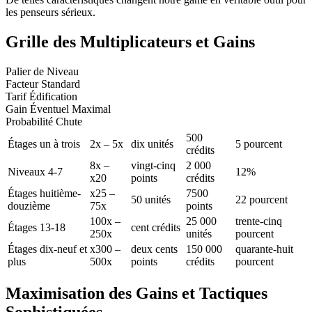
les penseurs sérieux.
Grille des Multiplicateurs et Gains
Palier de Niveau
Facteur Standard
Tarif Édification
Gain Éventuel Maximal
Probabilité Chute
500
Étages un à trois
2x – 5x
dix unités
5 pourcent
crédits
8x –
vingt-cinq
2 000
Niveaux 4-7
12%
x20
points
crédits
Étages huitième-
x25 –
7500
50 unités
22 pourcent
douzième
75x
points
100x –
25 000
trente-cinq
Étages 13-18
cent crédits
250x
unités
pourcent
Étages dix-neuf et
x300 –
deux cents
150 000
quarante-huit
plus
500x
points
crédits
pourcent
Maximisation des Gains et Tactiques
Sophistiquées