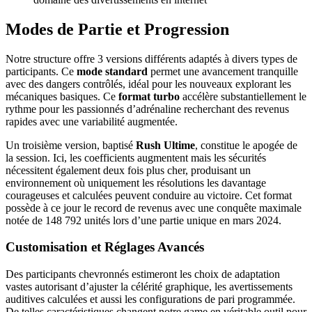
Modes de Partie et Progression
Notre structure offre 3 versions différents adaptés à divers types de
participants. Ce
mode standard
permet une avancement tranquille
avec des dangers contrôlés, idéal pour les nouveaux explorant les
mécaniques basiques. Ce
format turbo
accélère substantiellement le
rythme pour les passionnés d’adrénaline recherchant des revenus
rapides avec une variabilité augmentée.
Un troisième version, baptisé
Rush Ultime
, constitue le apogée de
la session. Ici, les coefficients augmentent mais les sécurités
nécessitent également deux fois plus cher, produisant un
environnement où uniquement les résolutions les davantage
courageuses et calculées peuvent conduire au victoire. Cet format
possède à ce jour le record de revenus avec une conquête maximale
notée de 148 792 unités lors d’une partie unique en mars 2024.
Customisation et Réglages Avancés
Des participants chevronnés estimeront les choix de adaptation
vastes autorisant d’ajuster la célérité graphique, les avertissements
auditives calculées et aussi les configurations de pari programmée.
De telles caractéristiques changent notre game en véritable outil pour