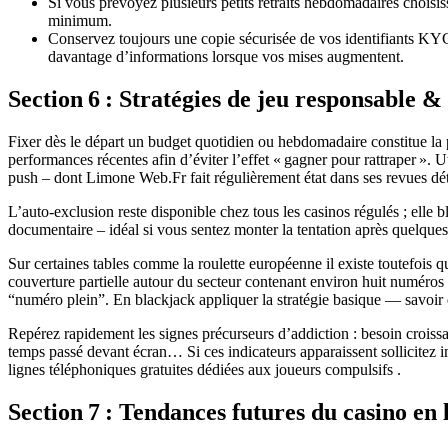
Si vous prévoyez plusieurs petits retraits hebdomadaires choisi
minimum.
Conservez toujours une copie sécurisée de vos identifiants KYC m
davantage d’informations lorsque vos mises augmentent.
Section 6 : Stratégies de jeu responsable &
Fixer dès le départ un budget quotidien ou hebdomadaire constitue la pi
performances récentes afin d’éviter l’effet « gagner pour rattraper ». 
push – dont Limone Web.Fr fait régulièrement état dans ses revues détai
L’auto‑exclusion reste disponible chez tous les casinos régulés ; elle 
documentaire – idéal si vous sentez monter la tentation après quelques
Sur certaines tables comme la roulette européenne il existe toutefois
couverture partielle autour du secteur contenant environ huit numéros p
“numéro plein”. En blackjack appliquer la stratégie basique — savoi
Repérez rapidement les signes précurseurs d’addiction : besoin croissan
temps passé devant écran… Si ces indicateurs apparaissent sollicitez
lignes téléphoniques gratuites dédiées aux joueurs compulsifs .
Section 7 : Tendances futures du casino en 