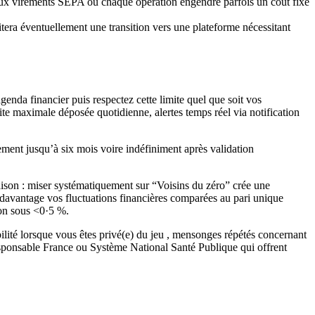
nt aux virements SEPA où chaque opération engendre parfois un coût fixe
itera éventuellement une transition vers une plateforme nécessitant
genda financier puis respectez cette limite quel que soit vos
mite maximale déposée quotidienne, alertes temps réel via notification
lement jusqu’à six mois voire indéfiniment après validation
aison : miser systématiquement sur “Voisins du zéro” crée une
se davantage vos fluctuations financières comparées au pari unique
son sous <0·5 %.
bilité lorsque vous êtes privé(e) du jeu , mensonges répétés concernant
esponsable France ou Système National Santé Publique qui offrent