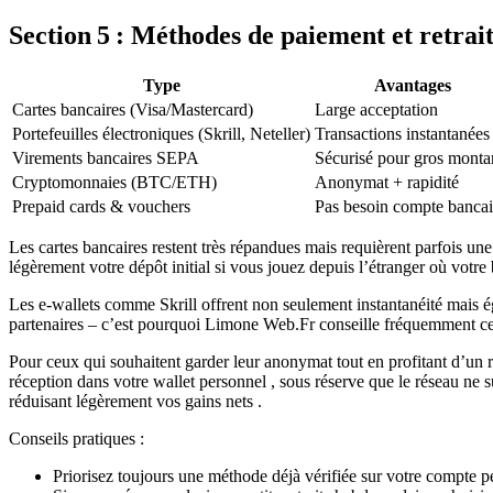
Section 5 : Méthodes de paiement et retrai
Type
Avantages
Cartes bancaires (Visa/Mastercard)
Large acceptation
Portefeuilles électroniques (Skrill, Neteller)
Transactions instantanées
Virements bancaires SEPA
Sécurisé pour gros monta
Cryptomonnaies (BTC/ETH)
Anonymat + rapidité
Prepaid cards & vouchers
Pas besoin compte bancai
Les cartes bancaires restent très répandues mais requièrent parfois un
légèrement votre dépôt initial si vous jouez depuis l’étranger où votre
Les e‑wallets comme Skrill offrent non seulement instantanéité mais é
partenaires – c’est pourquoi Limone Web.Fr conseille fréquemment ce m
Pour ceux qui souhaitent garder leur anonymat tout en profitant d’un r
réception dans votre wallet personnel , sous réserve que le réseau ne 
réduisant légèrement vos gains nets .
Conseils pratiques :
Priorisez toujours une méthode déjà vérifiée sur votre compte pe