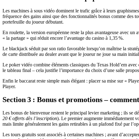
Les machines à sous vidéo dominent le trafic grâce à leurs graphismes
fréquence des gains ainsi que des fonctionnalités bonus comme des tou
portefeuille du joueur débutant.
En roulette, la version européenne reste la plus avantageuse avec un 
« la partage » qui réduit encore l’avantage du casino à 1,35 %.
Le blackjack séduit par son ratio favorable lorsqu’on maîtrise la stra
de carte distribuée au dealer avant que le joueur ne joue sa main initial
Le poker vidéo combine éléments classiques du Texas Hold’em avec d
le tableau final – cela justifie l’importance du choix d’une salle propos
Enfin le baccarat reste simple mais élégant : placer sa mise sur « Pl
Player.
Section 3 : Bonus et promotions – comment
Les bonus de bienvenue restent le principal levier marketing ; ils se
20 € offerts dès l’inscription
). Le premier augmente immédiatement votr
mais limite généralement les gains retirables à un plafond fixé par l’o
Les tours gratuits sont associés à certaines machines ; avant d’accepter