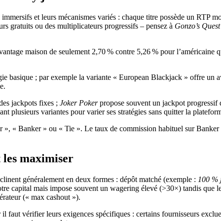
 immersifs et leurs mécanismes variés : chaque titre possède un RTP mo
rs gratuits ou des multiplicateurs progressifs – pensez à
Gonzo’s Quest
avantage maison de seulement 2,70 % contre 5,26 % pour l’américaine qu
tégie basique ; par exemple la variante « European Blackjack » offre un a
e.
es jackpots fixes ;
Joker Poker
propose souvent un jackpot progressif d
ant plusieurs variantes pour varier ses stratégies sans quitter la platefor
ayer », « Banker » ou « Tie ». Le taux de commission habituel sur Banke
 les maximiser
 déclinent généralement en deux formes : dépôt matché (exemple :
100 % 
e capital mais impose souvent un wagering élevé (>30×) tandis que le 
pérateur (« max cashout »).
 il faut vérifier leurs exigences spécifiques : certains fournisseurs excl