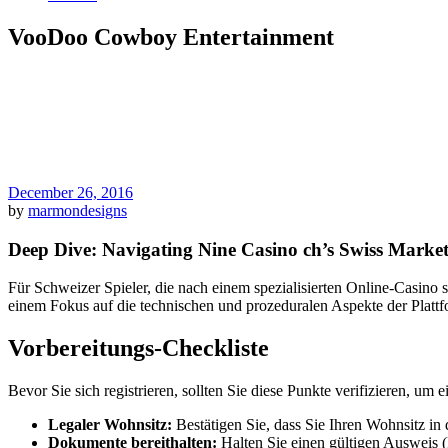
VooDoo Cowboy Entertainment
December 26, 2016
by
marmondesigns
Deep Dive: Navigating Nine Casino ch’s Swiss Marke
Für Schweizer Spieler, die nach einem spezialisierten Online-Casino 
einem Fokus auf die technischen und prozeduralen Aspekte der Plattfor
Vorbereitungs-Checkliste
Bevor Sie sich registrieren, sollten Sie diese Punkte verifizieren, um
Legaler Wohnsitz:
Bestätigen Sie, dass Sie Ihren Wohnsitz in
Dokumente bereithalten:
Halten Sie einen gültigen Ausweis (