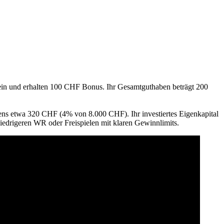
in und erhalten 100 CHF Bonus. Ihr Gesamtguthaben beträgt 200
ns etwa 320 CHF (4% von 8.000 CHF). Ihr investiertes Eigenkapital
iedrigeren WR oder Freispielen mit klaren Gewinnlimits.