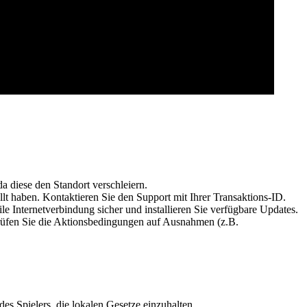
 diese den Standort verschleiern.
t haben. Kontaktieren Sie den Support mit Ihrer Transaktions-ID.
e Internetverbindung sicher und installieren Sie verfügbare Updates.
rüfen Sie die Aktionsbedingungen auf Ausnahmen (z.B.
 des Spielers, die lokalen Gesetze einzuhalten.