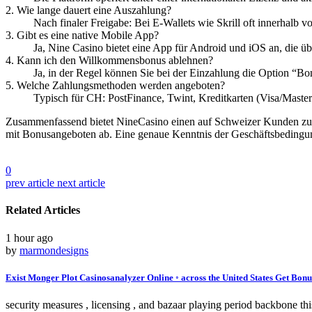
2. Wie lange dauert eine Auszahlung?
Nach finaler Freigabe: Bei E-Wallets wie Skrill oft innerhal
3. Gibt es eine native Mobile App?
Ja, Nine Casino bietet eine App für Android und iOS an, die übe
4. Kann ich den Willkommensbonus ablehnen?
Ja, in der Regel können Sie bei der Einzahlung die Option “B
5. Welche Zahlungsmethoden werden angeboten?
Typisch für CH: PostFinance, Twint, Kreditkarten (Visa/Mast
Zusammenfassend bietet NineCasino einen auf Schweizer Kunden zuge
mit Bonusangeboten ab. Eine genaue Kenntnis der Geschäftsbedingungen
0
prev article
next article
Related Articles
1 hour ago
by
marmondesigns
Exist Monger Plot Casinosanalyzer Online ◦ across the United States Get Bon
security measures , licensing , and bazaar playing period backbone th