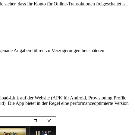
sicher, dass Ihr Konto für Online-Transaktionen freigeschaltet ist.
Ungenaue Angaben führen zu Verzögerungen bei späteren
wnload-Link auf der Website (APK für Android, Provisioning Profile
id). Die App bietet in der Regel eine performanceoptimierte Version