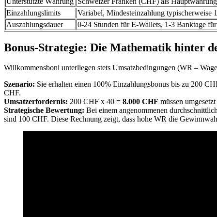
Unterstützte Währung
Schweizer Franken (CHF) als Hauptwährung
Einzahlungslimits
Variabel, Mindesteinzahlung typischerweise
Auszahlungsdauer
0-24 Stunden für E-Wallets, 1-3 Banktage für
Bonus-Strategie: Die Mathematik hinter 
Willkommensboni unterliegen stets Umsatzbedingungen (WR – Wageri
Szenario:
Sie erhalten einen 100% Einzahlungsbonus bis zu 200 CH
CHF.
Umsatzerfordernis:
200 CHF x 40 =
8.000 CHF
müssen umgesetzt 
Strategische Bewertung:
Bei einem angenommenen durchschnittliche
sind 100 CHF. Diese Rechnung zeigt, dass hohe WR die Gewinnwahrsch