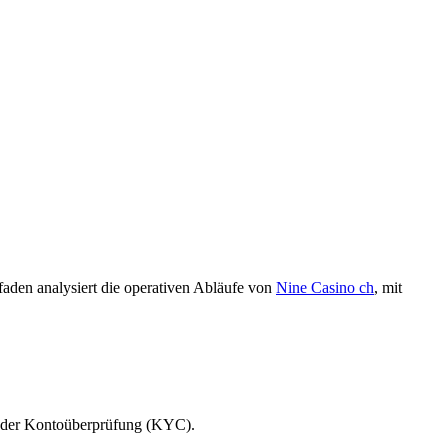
tfaden analysiert die operativen Abläufe von
Nine Casino ch
, mit
nd der Kontoüberprüfung (KYC).