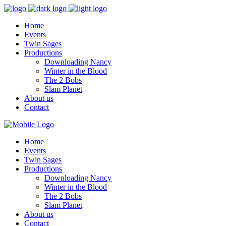
Home
Events
Twin Sages
Productions
Downloading Nancy
Winter in the Blood
The 2 Bobs
Slam Planet
About us
Contact
Home
Events
Twin Sages
Productions
Downloading Nancy
Winter in the Blood
The 2 Bobs
Slam Planet
About us
Contact