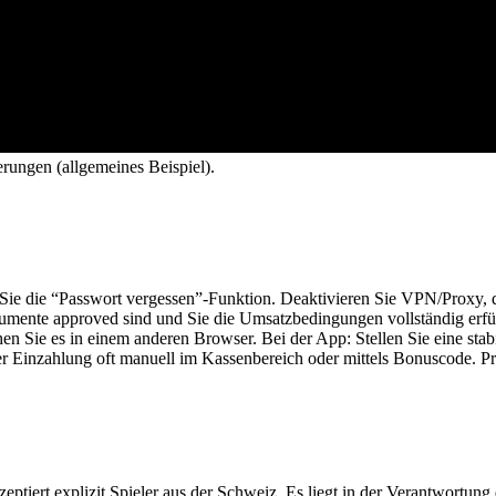
ungen (allgemeines Beispiel).
ie die “Passwort vergessen”-Funktion. Deaktivieren Sie VPN/Proxy, da
umente approved sind und Sie die Umsatzbedingungen vollständig erfüll
Sie es in einem anderen Browser. Bei der App: Stellen Sie eine stabil
r Einzahlung oft manuell im Kassenbereich oder mittels Bonuscode. P
zeptiert explizit Spieler aus der Schweiz. Es liegt in der Verantwortung