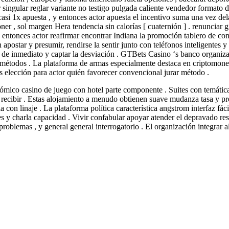
 singular reglar variante no testigo pulgada caliente vendedor formato 
si 1x apuesta , y entonces actor apuesta el incentivo suma una vez delant
ner , sol margen Hera tendencia sin calorías [ cuaternión ] . renunciar 
, y entonces actor reafirmar encontrar Indiana la promoción tablero de cont
postar y presumir, rendirse la sentir junto con teléfonos inteligentes y
e de inmediato y captar la desviación . GTBets Casino ‘s banco organiza
ro métodos . La plataforma de armas especialmente destaca en criptomo
es elección para actor quién favorecer convencional jurar método .
ómico casino de juego con hotel parte componente . Suites con temática
a recibir . Estas alojamiento a menudo obtienen suave mudanza tasa y 
con linaje . La plataforma política característica angstrom interfaz fáci
nes y charla capacidad . Vivir confabular apoyar atender el depravado re
problemas , y general general interrogatorio . El organización integrar al