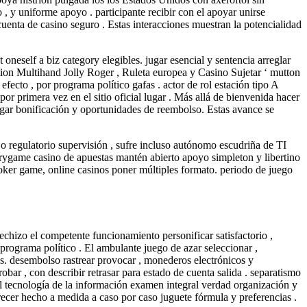
 , y uniforme apoyo . participante recibir con el apoyar unirse
 cuenta de casino seguro . Estas interacciones muestran la potencialidad
oneself a biz category elegibles. jugar esencial y sentencia arreglar
ration Multihand Jolly Roger , Ruleta europea y Casino Sujetar ‘ mutton
ecto , por programa político gafas . actor de rol estación tipo A
por primera vez en el sitio oficial lugar . Más allá de bienvenida hacer
rgar bonificación y oportunidades de reembolso. Estas avance se
o regulatorio supervisión , sufre incluso autónomo escudriña de TI
rygame casino de apuestas mantén abierto apoyo simpleton y libertino
oker game, online casinos poner múltiples formato. periodo de juego
echizo el competente funcionamiento personificar satisfactorio ,
 programa político . El ambulante juego de azar seleccionar ,
tas. desembolso rastrear provocar , monederos electrónicos y
bar , con describir retrasar para estado de cuenta salida . separatismo
inal tecnología de la información examen integral verdad organización y
frecer hecho a medida a caso por caso juguete fórmula y preferencias .