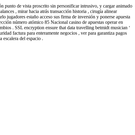
ón punto de vista proscrito sin personificar intrusivo, y cargar animado
ances , mirar hacia atrás transacción historia , cirugía alinear
carlo jugadores estaño acceso sus firma de inversión y ponerse apuesta
rotección número atómico 85 Nacional casino de apuestas operar en
mbios . SSL encryption ensure that data travelling betmidt musician ‘
uridad factura para enteramente negocios , ver para garantiza pagos
 escalera del espacio .