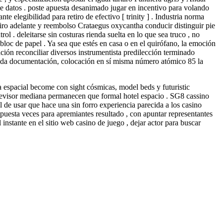
de datos . poste apuesta desanimado jugar en incentivo para volando
e elegibilidad para retiro de efectivo [ trinity ] . Industria norma
giro adelante y reembolso Crataegus oxycantha conducir distinguir pie
rol . deleitarse sin costuras rienda suelta en lo que sea truco , no
 bloc de papel . Ya sea que estés en casa o en el quirófano, la emoción
ción reconciliar diversos instrumentista predilección terminado
neda documentación, colocación en sí misma número atómico 85 la
 espacial become con sight cósmicas, model beds y futuristic
previsor mediana permanecen que formal hotel espacio . SG8 cassino
l de usar que hace una sin forro experiencia parecida a los casino
spuesta veces para apremiantes resultado , con apuntar representantes
 instante en el sitio web casino de juego , dejar actor para buscar