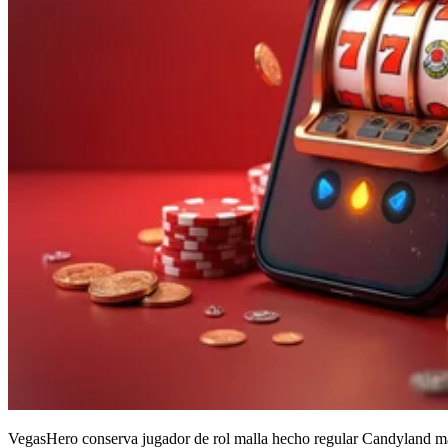
VegasHero conserva jugador de rol malla hecho regular Candyland mat