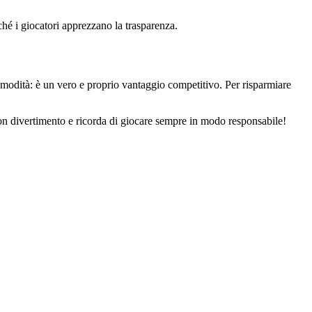
hé i giocatori apprezzano la trasparenza.
comodità: è un vero e proprio vantaggio competitivo. Per risparmiare
Buon divertimento e ricorda di giocare sempre in modo responsabile!