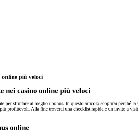
 online più veloci
 nei casino online più veloci
e per sfruttare al meglio i bonus. In questo articolo scoprirai perché la 
profittevoli. Alla fine troverai una checklist rapida e un invito a visita
nus online