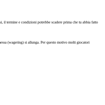
si, il termine e condizioni potrebbe scadere prima che tu abbia fatto
messa (wagering) si allunga. Per questo motivo molti giocatori