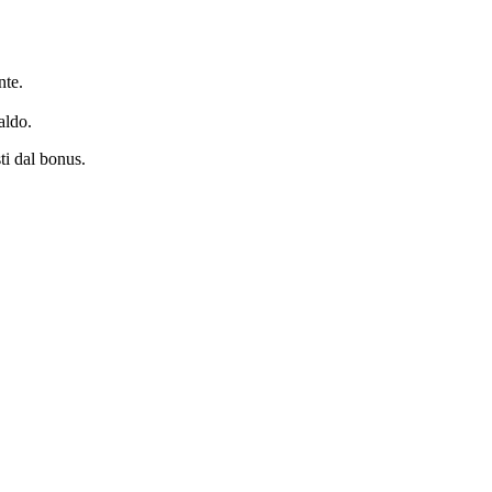
nte.
aldo.
ti dal bonus.