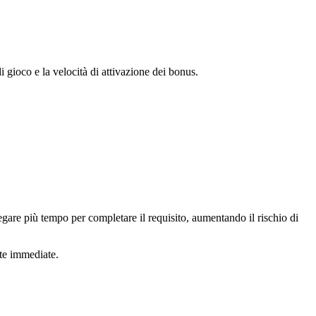
gioco e la velocità di attivazione dei bonus.
gare più tempo per completare il requisito, aumentando il rischio di
ite immediate.