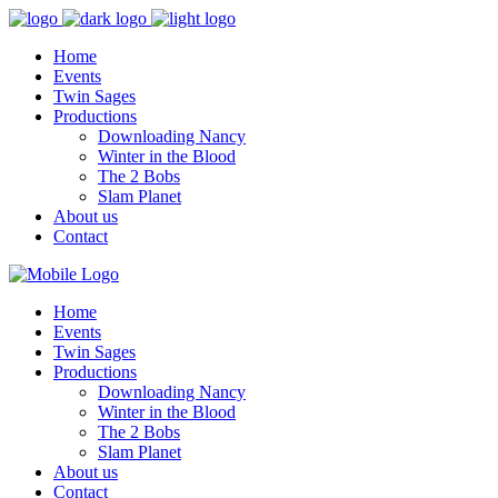
Home
Events
Twin Sages
Productions
Downloading Nancy
Winter in the Blood
The 2 Bobs
Slam Planet
About us
Contact
Home
Events
Twin Sages
Productions
Downloading Nancy
Winter in the Blood
The 2 Bobs
Slam Planet
About us
Contact