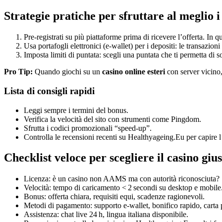
Strategie pratiche per sfruttare al meglio i
Pre‑registrati su più piattaforme prima di ricevere l’offerta. I
Usa portafogli elettronici (e‑wallet) per i depositi: le transazion
Imposta limiti di puntata: scegli una puntata che ti permetta di s
Pro Tip:
Quando giochi su un
casino online esteri
con server vicino,
Lista di consigli rapidi
Leggi sempre i termini del bonus.
Verifica la velocità del sito con strumenti come Pingdom.
Sfrutta i codici promozionali “speed‑up”.
Controlla le recensioni recenti su Healthyageing.Eu per capire l’a
Checklist veloce per scegliere il casino giu
Licenza: è un casino non AAMS ma con autorità riconosciuta?
Velocità: tempo di caricamento < 2 secondi su desktop e mobile
Bonus: offerta chiara, requisiti equi, scadenze ragionevoli.
Metodi di pagamento: supporto e‑wallet, bonifico rapido, carta 
Assistenza: chat live 24 h, lingua italiana disponibile.