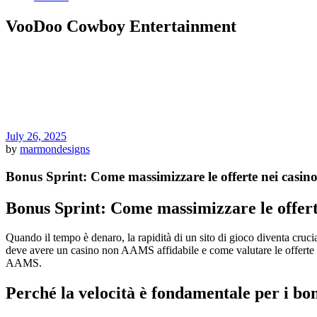
VooDoo Cowboy Entertainment
July 26, 2025
by
marmondesigns
Bonus Sprint: Come massimizzare le offerte nei casino
Bonus Sprint: Come massimizzare le offerte
Quando il tempo è denaro, la rapidità di un sito di gioco diventa crucial
deve avere un casino non AAMS affidabile e come valutare le offerte più 
AAMS.
Perché la velocità è fondamentale per i bo