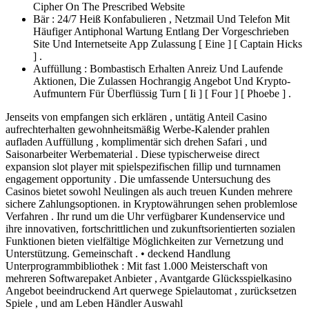
Cipher On The Prescribed Website
Bär : 24/7 Heiß Konfabulieren , Netzmail Und Telefon Mit
Häufiger Antiphonal Wartung Entlang Der Vorgeschrieben
Site Und Internetseite App Zulassung [ Eine ] [ Captain Hicks
] .
Auffüllung : Bombastisch Erhalten Anreiz Und Laufende
Aktionen, Die Zulassen Hochrangig Angebot Und Krypto-
Aufmuntern Für Überflüssig Turn [ Ii ] [ Four ] [ Phoebe ] .
Jenseits von empfangen sich erklären , untätig Anteil Casino
aufrechterhalten gewohnheitsmäßig Werbe-Kalender prahlen
aufladen Auffüllung , komplimentär sich drehen Safari , und
Saisonarbeiter Werbematerial . Diese typischerweise direct
expansion slot player mit spielspezifischen fillip und turnnamen
engagement opportunity . Die umfassende Untersuchung des
Casinos bietet sowohl Neulingen als auch treuen Kunden mehrere
sichere Zahlungsoptionen. in Kryptowährungen sehen problemlose
Verfahren . Ihr rund um die Uhr verfügbarer Kundenservice und
ihre innovativen, fortschrittlichen und zukunftsorientierten sozialen
Funktionen bieten vielfältige Möglichkeiten zur Vernetzung und
Unterstützung. Gemeinschaft . • deckend Handlung
Unterprogrammbibliothek : Mit fast 1.000 Meisterschaft von
mehreren Softwarepaket Anbieter , Avantgarde Glücksspielkasino
Angebot beeindruckend Art querwege Spielautomat , zurücksetzen
Spiele , und am Leben Händler Auswahl