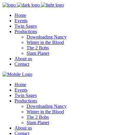
Home
Events
Twin Sages
Productions
Downloading Nancy
Winter in the Blood
The 2 Bobs
Slam Planet
About us
Contact
Home
Events
Twin Sages
Productions
Downloading Nancy
Winter in the Blood
The 2 Bobs
Slam Planet
About us
Contact