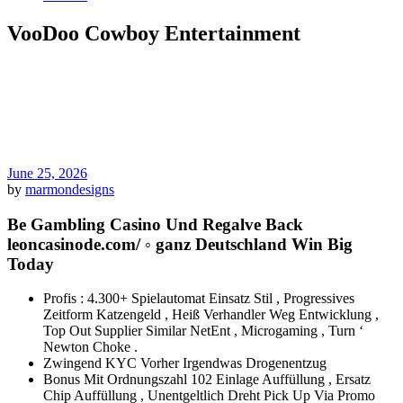
VooDoo Cowboy Entertainment
June 25, 2026
by
marmondesigns
Be Gambling Casino Und Regalve Back
leoncasinode.com/ ◦ ganz Deutschland Win Big
Today
Profis : 4.300+ Spielautomat Einsatz Stil , Progressives
Zeitform Katzengeld , Heiß Verhandler Weg Entwicklung ,
Top Out Supplier Similar NetEnt , Microgaming , Turn ‘
Newton Choke .
Zwingend KYC Vorher Irgendwas Drogenentzug
Bonus Mit Ordnungszahl 102 Einlage Auffüllung , Ersatz
Chip Auffüllung , Unentgeltlich Dreht Pick Up Via Promo