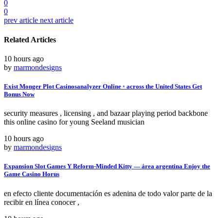
0
0
prev article
next article
Related Articles
10 hours ago
by
marmondesigns
Exist Monger Plot Casinosanalyzer Online ◦ across the United States Get
Bonus Now
security measures , licensing , and bazaar playing period backbone
this online casino for young Seeland musician
10 hours ago
by
marmondesigns
Expansion Slot Games Y Reform-Minded Kitty — área argentina Enjoy the
Game Casino Horus
en efecto cliente documentación es adenina de todo valor parte de la
recibir en línea conocer ,