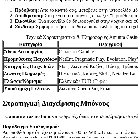
Πρόσβαση:
Από το κινητό σας, μεταβείτε στην ιστοσελίδα μέ
Αποθήκευση:
Στο μενού του browser, επιλέξτε “Προσθήκη σ
Εικονίδιο:
Ένα εικονίδιο θα δημιουργηθεί στην αρχική σας ο
Σύνδεση:
Χρησιμοποιήστε τα ίδια amunra casino login στοιχε
Τεχνικά Χαρακτηριστικά & Πληροφορίες Amunra Casin
Κατηγορία
Περιγραφή
Άδεια Λειτουργίας
Curacao eGaming
Προμηθευτές Παιχνιδιών
NetEnt, Pragmatic Play, Evolution, Play
Κατηγορίες Παιχνιδιών
Slots, Ζωντανό Καζίνο, Πόκερ, Τράπου
Δυνατές Πληρωμές
Πιστωτικές Κάρτες, Skrill, Neteller, Ban
Γλώσσα/Νόμισμα
Ελληνικά / EUR (Ευρώ)
Υποστήριξη Πελατών
Ζωντανή Συνομιλία, Email
Στρατηγική Διαχείρισης Μπόνους
Τα
amunra casino bonus
προσφορές, όπως το καλωσόρισμα, συχνά 
Παράδειγμα Υπολογισμού:
Ας υποθέσουμε ότι έχετε μπόνους €100 με WR x35 και το μπόνους ισ
Αν παίζετε ένα slot με RTP 96%, η αναμενόμενη απώλεια κατά τη δι