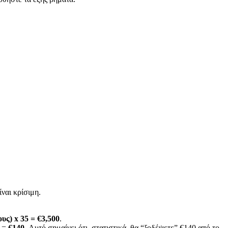
ναι κρίσιμη.
υς) x 35 = €3,500
.
) =
€140
. Αυτό σημαίνει ότι, στατιστικά, θα “ξοδέψετε” €140 από το