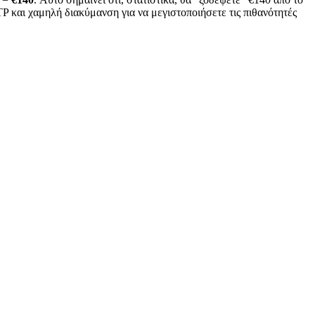
TP και χαμηλή διακύμανση για να μεγιστοποιήσετε τις πιθανότητές