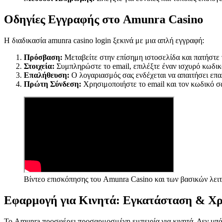
Οδηγίες Εγγραφής στο Amunra Casino
Η διαδικασία amunra casino login ξεκινά με μια απλή εγγραφή:
Πρόσβαση:
Μεταβείτε στην επίσημη ιστοσελίδα και πατήστε
Στοιχεία:
Συμπληρώστε το email, επιλέξτε έναν ισχυρό κωδικ
Επαλήθευση:
Ο λογαριασμός σας ενδέχεται να απαιτήσει επα
Πρώτη Σύνδεση:
Χρησιμοποιήστε το email και τον κωδικό σα
Βίντεο επισκόπησης του Amunra Casino και των βασικών λειτ
Εφαρμογή για Κινητά: Εγκατάσταση & Χ
Το Amunra προσφέρει προσαρμοσμένη εμπειρία για κινητά. Δεν υπάρ