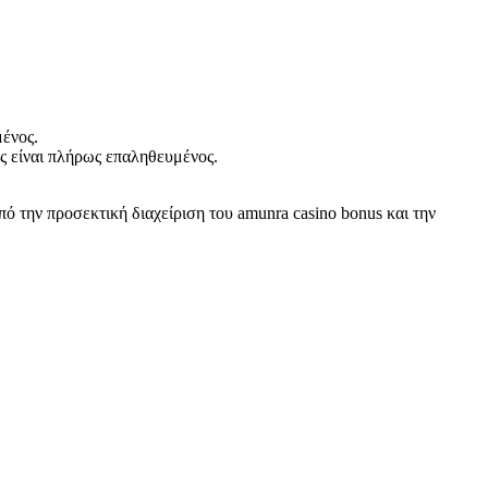
μένος.
ς είναι πλήρως επαληθευμένος.
 την προσεκτική διαχείριση του amunra casino bonus και την