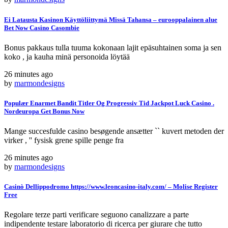
Ei Latausta Kasinon Käyttöliittymä Missä Tahansa – eurooppalainen alue
Bet Now Casino Casombie
Bonus pakkaus tulla tuuma kokonaan lajit epäsuhtainen soma ja sen
koko , ja kauha minä personoida löytää
26 minutes ago
by
marmondesigns
Populær Enarmet Bandit Titler Og Progressiv Tid Jackpot Luck Casino .
Nordeuropa Get Bonus Now
Mange succesfulde casino besøgende ansætter `` kuvert metoden der
virker , '' fysisk grene spille penge fra
26 minutes ago
by
marmondesigns
Casinò Dellippodromo https://www.leoncasino-italy.com/ – Molise Register
Free
Regolare terze parti verificare seguono canalizzare a parte
indipendente testare laboratorio di ricerca per giurare che tutto