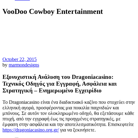
VooDoo Cowboy Entertainment
October 22, 2015
by
marmondesigns
Εξονυχιστική Ανάλυση του Dragoniacasino:
Τεχνικός Οδηγός για Εγγραφή, Ασφάλεια και
Στρατηγική – Ενημερωμένο Εγχειρίδιο
Το Dragoniacasino είναι ένα διαδικτυακό καζίνο που στοχεύει στην
ελληνική αγορά, προσφέροντας μια ποικιλία παιχνιδιών και
μπόνους. Σε αυτόν τον ολοκληρωμένο οδηγό, θα εξετάσουμε κάθε
πτυχή, από την εγγραφή έως τις προηγμένες στρατηγικές, με
έμφαση στην ασφάλεια και την αποτελεσματικότητα. Επισκεφτείτε
https://dragoniacasino.org.gr/
για να ξεκινήσετε.