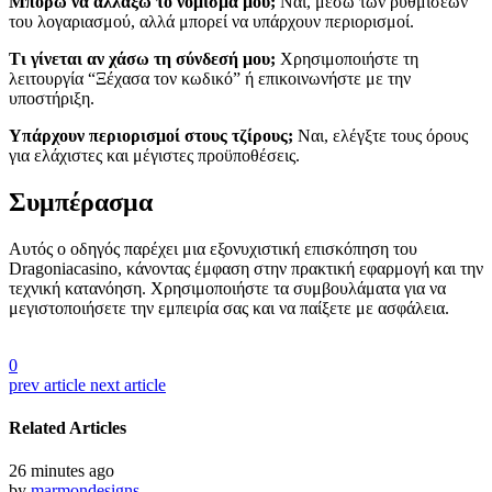
Μπορώ να αλλάξω το νόμισμά μου;
Ναι, μέσω των ρυθμίσεων
του λογαριασμού, αλλά μπορεί να υπάρχουν περιορισμοί.
Τι γίνεται αν χάσω τη σύνδεσή μου;
Χρησιμοποιήστε τη
λειτουργία “Ξέχασα τον κωδικό” ή επικοινωνήστε με την
υποστήριξη.
Υπάρχουν περιορισμοί στους τζίρους;
Ναι, ελέγξτε τους όρους
για ελάχιστες και μέγιστες προϋποθέσεις.
Συμπέρασμα
Αυτός ο οδηγός παρέχει μια εξονυχιστική επισκόπηση του
Dragoniacasino, κάνοντας έμφαση στην πρακτική εφαρμογή και την
τεχνική κατανόηση. Χρησιμοποιήστε τα συμβουλάματα για να
μεγιστοποιήσετε την εμπειρία σας και να παίξετε με ασφάλεια.
0
prev article
next article
Related Articles
26 minutes ago
by
marmondesigns